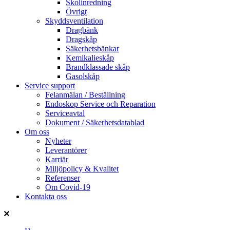
Skolinredning
Övrigt
Skyddsventilation
Dragbänk
Dragskåp
Säkerhetsbänkar
Kemikalieskåp
Brandklassade skåp
Gasolskåp
Service support
Felanmälan / Beställning
Endoskop Service och Reparation
Serviceavtal
Dokument / Säkerhetsdatablad
Om oss
Nyheter
Leverantörer
Karriär
Miljöpolicy & Kvalitet
Referenser
Om Covid-19
Kontakta oss