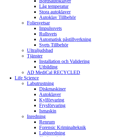
Bordsautoklaver
Låg temperatur
Stora autoklaver
Autoklav Tillbehör
Foliesvetsar
Impulssvets
Rullsvets
Automatisk påstillverkning
Svets Tillbehör
Ultraljudsbad
Tjänster
Installation och Validering
Utbilding
AD MediCal RECYCLED
Life Science
Labutrustning
Diskmaskiner
Autoklaver
Kylförvaring
Frysförvaring
Ismaskin
Inredning
Renrum
Forensic Kriminalteknik
Labinredning