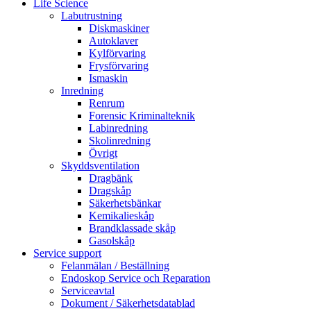
Life Science
Labutrustning
Diskmaskiner
Autoklaver
Kylförvaring
Frysförvaring
Ismaskin
Inredning
Renrum
Forensic Kriminalteknik
Labinredning
Skolinredning
Övrigt
Skyddsventilation
Dragbänk
Dragskåp
Säkerhetsbänkar
Kemikalieskåp
Brandklassade skåp
Gasolskåp
Service support
Felanmälan / Beställning
Endoskop Service och Reparation
Serviceavtal
Dokument / Säkerhetsdatablad