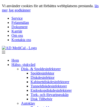
Vi använder cookies för att förbättra webbplatsens prestanda.
läs
mer
Jag godkänner
Service
Felanmälan
Dokument
Karriär
Om oss
Kontakta oss
Hem
Hälso- sjukvård
Disk- & Spoldesinfektorer
Spoldesinfektor
Diskdesinfektor
Kabinettdiskdesinfektorer
Tunneldiskdesinfektorer
Endoskopdiskdesinfektorer
Tork- och förvaringsskåp
Disk Tillbehör
Autoklav