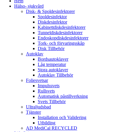
Hem
Hälso- sjukvård
Disk- & Spoldesinfektorer
Spoldesinfektor
Diskdesinfektor
Kabinettdiskdesinfektorer
Tunneldiskdesinfektorer
Endoskopdiskdesinfektorer
Tork- och förvaringsskåp
Disk Tillbehör
Autoklav
Bordsautoklaver
Låg temperatur
Stora autoklaver
Autoklav Tillbehör
Foliesvetsar
Impulssvets
Rullsvets
Automatisk påstillverkning
Svets Tillbehör
Ultraljudsbad
Tjänster
Installation och Validering
Utbilding
AD MediCal RECYCLED