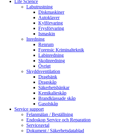
Life Science
Labutrustning
Diskmaskiner
Autoklaver
Kylförvaring
Frysförvaring
Ismaskin
Inredning
Renrum
Forensic Kriminalteknik
Labinredning
Skolinredning
Övrigt
Skyddsventilation
Dragbänk
Dragskåp
Säkerhetsbänkar
Kemikalieskåp
Brandklassade skåp
Gasolskåp
Service support
Felanmälan / Beställning
Endoskop Service och Reparation
Serviceavtal
Dokument / Säkerhetsdatablad