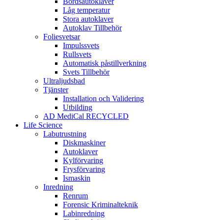
Bordsautoklaver
Låg temperatur
Stora autoklaver
Autoklav Tillbehör
Foliesvetsar
Impulssvets
Rullsvets
Automatisk påstillverkning
Svets Tillbehör
Ultraljudsbad
Tjänster
Installation och Validering
Utbilding
AD MediCal RECYCLED
Life Science
Labutrustning
Diskmaskiner
Autoklaver
Kylförvaring
Frysförvaring
Ismaskin
Inredning
Renrum
Forensic Kriminalteknik
Labinredning