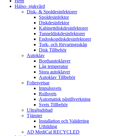
Hem
Hälso- sjukvård
Disk- & Spoldesinfektorer
Spoldesinfektor
Diskdesinfektor
Kabinettdiskdesinfektorer
Tunneldiskdesinfektorer
Endoskopdiskdesinfektorer
Tork- och förvaringsskåp
Disk Tillbehör
Autoklav
Bordsautoklaver
Låg temperatur
Stora autoklaver
Autoklav Tillbehör
Foliesvetsar
Impulssvets
Rullsvets
Automatisk påstillverkning
Svets Tillbehör
Ultraljudsbad
Tjänster
Installation och Validering
Utbilding
AD MediCal RECYCLED