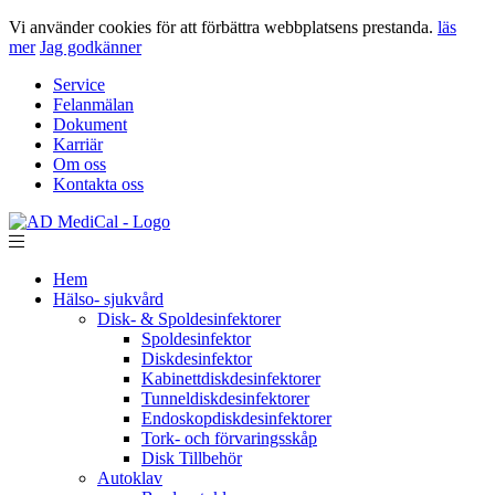
Vi använder cookies för att förbättra webbplatsens prestanda.
läs
mer
Jag godkänner
Service
Felanmälan
Dokument
Karriär
Om oss
Kontakta oss
Hem
Hälso- sjukvård
Disk- & Spoldesinfektorer
Spoldesinfektor
Diskdesinfektor
Kabinettdiskdesinfektorer
Tunneldiskdesinfektorer
Endoskopdiskdesinfektorer
Tork- och förvaringsskåp
Disk Tillbehör
Autoklav