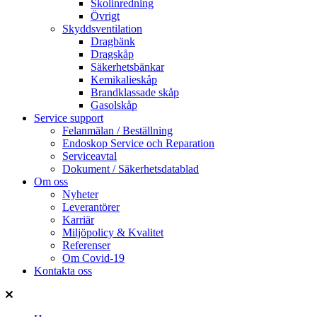
Skolinredning
Övrigt
Skyddsventilation
Dragbänk
Dragskåp
Säkerhetsbänkar
Kemikalieskåp
Brandklassade skåp
Gasolskåp
Service support
Felanmälan / Beställning
Endoskop Service och Reparation
Serviceavtal
Dokument / Säkerhetsdatablad
Om oss
Nyheter
Leverantörer
Karriär
Miljöpolicy & Kvalitet
Referenser
Om Covid-19
Kontakta oss