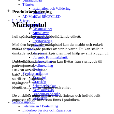
Ultraljudsbad
Tjänster
Installation och Validering
Produktbeskrivning
Utbilding
AD MediCal RECYCLED
Life Science
Märkpistol
Labutrustning
Diskmaskiner
Autoklaver
Full spårbarhet med dubbelhäftande etikett.
Kylförvaring
Frysförvaring
Med den beprövade märkpistol kan du snabbt och enkelt
Ismaskin
märka förpackade partier av sterila varor. Du kan ställa in
Inredning
önskade tecken på märkpistolen med hjälp av små kugghjul.
Renrum
Forensic Kriminalteknik
Dubbelhäftande etikett som kan flyttas från sterilgods till
Labinredning
patientjournal.
Skolinredning
Övrigt
Utskrift av etikett med:
Skyddsventilation
batc/ cykelnummer,
Dragbänk
steriliseringsdatum,
Dragskåp
utgångsdatum,
Säkerhetsbänkar
identifiering av användare och enhet.
Kemikalieskåp
Brandklassade skåp
De enskilda numren kan fritt definieras och individuellt
Gasolskåp
anpassas till de krav som finns i praktiken.
Service support
Felanmälan / Beställning
Endoskop Service och Reparation