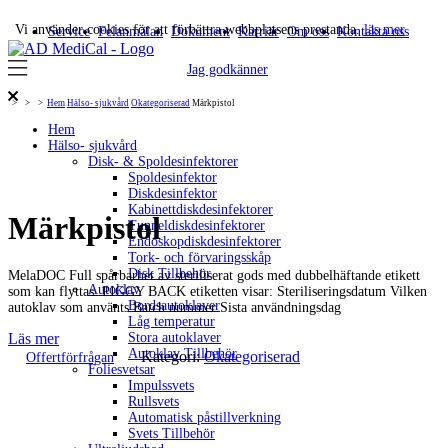
Vi använder cookies för att förbättra webbplatsens prestanda.
läs mer
Service
Felanmälan
Dokument
Karriär
Om oss
Kontakta oss
Jag godkänner
>
>
>
Hem
Hälso- sjukvård
Okategoriserad
Märkpistol
Hem
Hälso- sjukvård
Disk- & Spoldesinfektorer
Spoldesinfektor
Diskdesinfektor
Kabinettdiskdesinfektorer
Märkpistol
Tunneldiskdesinfektorer
Endoskopdiskdesinfektorer
Tork- och förvaringsskåp
Disk Tillbehör
MelaDOC Full spårbarhet av steriliserat gods med dubbelhäftande etikett
Autoklav
som kan flyttas. PIGGY BACK etiketten visar: Steriliseringsdatum Vilken
Bordsautoklaver
autoklav som använts Batch nummer Sista användningsdag
Låg temperatur
Stora autoklaver
Läs mer
Autoklav Tillbehör
Kategori:
Okategoriserad
Offertförfrågan
Foliesvetsar
Impulssvets
Rullsvets
Automatisk påstillverkning
Svets Tillbehör