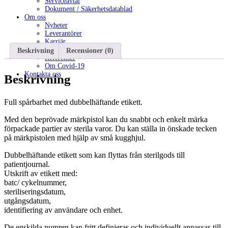
Serviceavtal
Dokument / Säkerhetsdatablad
Om oss
Nyheter
Leverantörer
Karriär
Miljöpolicy & Kvalitet
Beskrivning
Recensioner (0)
Referenser
Om Covid-19
Kontakta oss
Beskrivning
Full spårbarhet med dubbelhäftande etikett.
Med den beprövade märkpistol kan du snabbt och enkelt märka
förpackade partier av sterila varor. Du kan ställa in önskade tecken
på märkpistolen med hjälp av små kugghjul.
Dubbelhäftande etikett som kan flyttas från sterilgods till
patientjournal.
Utskrift av etikett med:
batc/ cykelnummer,
steriliseringsdatum,
utgångsdatum,
identifiering av användare och enhet.
De enskilda numren kan fritt definieras och individuellt anpassas till