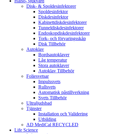
Hälso- sjukvård
Disk- & Spoldesinfektorer
Spoldesinfektor
Diskdesinfektor
Kabinettdiskdesinfektorer
Tunneldiskdesinfektorer
Endoskopdiskdesinfektorer
Tork- och förvaringsskåp
Disk Tillbehör
Autoklav
Bordsautoklaver
Låg temperatur
Stora autoklaver
Autoklav Tillbehör
Foliesvetsar
Impulssvets
Rullsvets
Automatisk påstillverkning
Svets Tillbehör
Ultraljudsbad
Tjänster
Installation och Validering
Utbilding
AD MediCal RECYCLED
Life Science