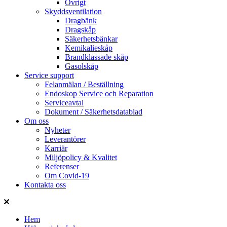
Övrigt
Skyddsventilation
Dragbänk
Dragskåp
Säkerhetsbänkar
Kemikalieskåp
Brandklassade skåp
Gasolskåp
Service support
Felanmälan / Beställning
Endoskop Service och Reparation
Serviceavtal
Dokument / Säkerhetsdatablad
Om oss
Nyheter
Leverantörer
Karriär
Miljöpolicy & Kvalitet
Referenser
Om Covid-19
Kontakta oss
Hem