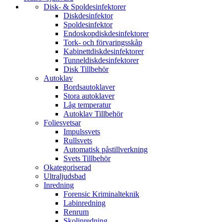
Disk- & Spoldesinfektorer
Diskdesinfektor
Spoldesinfektor
Endoskopdiskdesinfektorer
Tork- och förvaringsskåp
Kabinettdiskdesinfektorer
Tunneldiskdesinfektorer
Disk Tillbehör
Autoklav
Bordsautoklaver
Stora autoklaver
Låg temperatur
Autoklav Tillbehör
Foliesvetsar
Impulssvets
Rullsvets
Automatisk påstillverkning
Svets Tillbehör
Okategoriserad
Ultraljudsbad
Inredning
Forensic Kriminalteknik
Labinredning
Renrum
Skolinredning