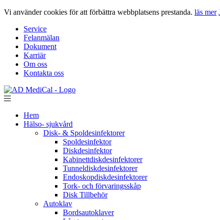
Vi använder cookies för att förbättra webbplatsens prestanda.
läs mer
Service
Felanmälan
Dokument
Karriär
Om oss
Kontakta oss
Hem
Hälso- sjukvård
Disk- & Spoldesinfektorer
Spoldesinfektor
Diskdesinfektor
Kabinettdiskdesinfektorer
Tunneldiskdesinfektorer
Endoskopdiskdesinfektorer
Tork- och förvaringsskåp
Disk Tillbehör
Autoklav
Bordsautoklaver