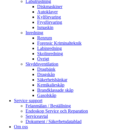
Labutrustning
Diskmaskiner
Autoklaver
Kylförvaring
Frysförvaring
Ismaskin
Inredning
Renrum
Forensic Kriminalteknik
Labinredning
Skolinredning
Övrigt
Skyddsventilation
Dragbänk
Dragskåp
Säkerhetsbänkar
Kemikalieskåp
Brandklassade skåp
Gasolskåp
Service support
Felanmälan / Beställning
Endoskop Service och Reparation
Serviceavtal
Dokument / Säkerhetsdatablad
Om oss