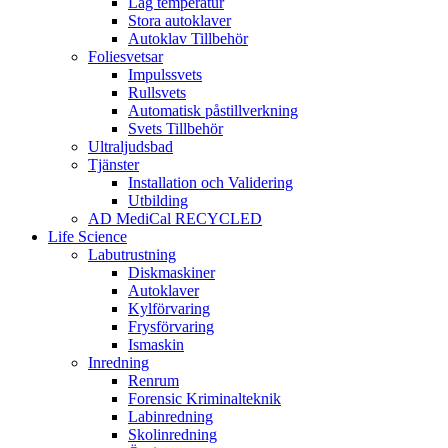
Låg temperatur
Stora autoklaver
Autoklav Tillbehör
Foliesvetsar
Impulssvets
Rullsvets
Automatisk påstillverkning
Svets Tillbehör
Ultraljudsbad
Tjänster
Installation och Validering
Utbilding
AD MediCal RECYCLED
Life Science
Labutrustning
Diskmaskiner
Autoklaver
Kylförvaring
Frysförvaring
Ismaskin
Inredning
Renrum
Forensic Kriminalteknik
Labinredning
Skolinredning