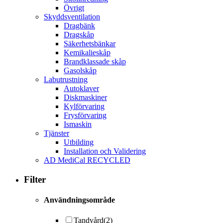
Övrigt
Skyddsventilation
Dragbänk
Dragskåp
Säkerhetsbänkar
Kemikalieskåp
Brandklassade skåp
Gasolskåp
Labutrustning
Autoklaver
Diskmaskiner
Kylförvaring
Frysförvaring
Ismaskin
Tjänster
Utbilding
Installation och Validering
AD MediCal RECYCLED
Filter
Användningsområde
Tandvård
(2)