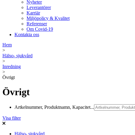
Nyheter
Leverantörer
Karriär
Miljöpolicy & Kvalitet
Referenser
Om Covid-19
Kontakta oss
Hem
>
Hälso- sjukvård
>
Inredning
>
Övrigt
Övrigt
Artkelnummer, Produktnamn, Kapacitet...
Visa filter
Hälso- sjukvård