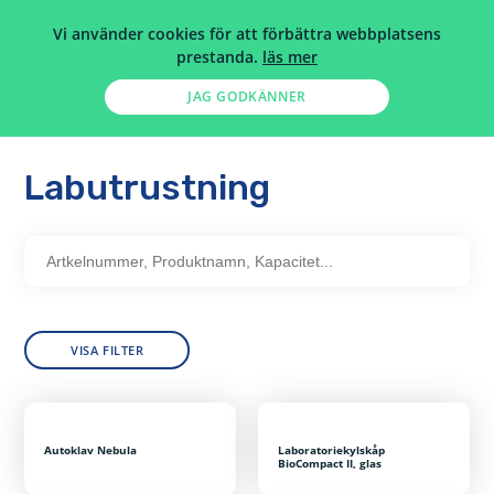
Vi använder cookies för att förbättra webbplatsens
prestanda.
läs mer
JAG GODKÄNNER
HEM
>
HÄLSO- SJUKVÅRD
>
LABUTRUSTNING
Labutrustning
Artkelnummer,
Produktnamn,
Kapacitet...
VISA FILTER
Autoklav Nebula
Laboratoriekylskåp
BioCompact II, glas