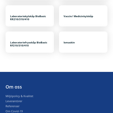
Laboratoriekylskåp BioBasic
Vaccin/ Medicinkylskåp
RR210/310/410
Laboratoriefrysskåp BioBasic
Ismaskin
RF210/310/410
Om oss
Miljöpolicy & Kvalitet
Leverantörer
Referenser
Om Covid-19