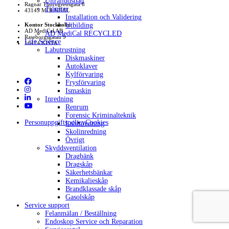
Ultraljudsbad
Ragnar Thorngrensgata 8
Tjänster
43145 MÖLNDAL
Installation och Validering
Utbilding
Kontor Stockholm
AD MediCal AB
AD MediCal RECYCLED
Raseborgsgatan 9
Life Science
16474 KISTA
Labutrustning
Diskmaskiner
Autoklaver
Kylförvaring
Frysförvaring
Ismaskin
Inredning
Renrum
Forensic Kriminalteknik
Personuppgiftspolicy
Cookies
Labinredning
Skolinredning
Övrigt
Skyddsventilation
Dragbänk
Dragskåp
Säkerhetsbänkar
Kemikalieskåp
Brandklassade skåp
Gasolskåp
Service support
Felanmälan / Beställning
Endoskop Service och Reparation