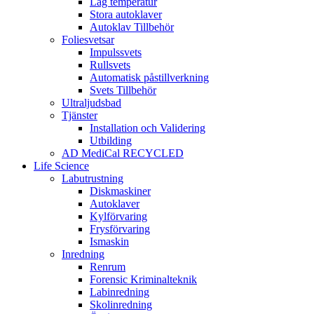
Låg temperatur
Stora autoklaver
Autoklav Tillbehör
Foliesvetsar
Impulssvets
Rullsvets
Automatisk påstillverkning
Svets Tillbehör
Ultraljudsbad
Tjänster
Installation och Validering
Utbilding
AD MediCal RECYCLED
Life Science
Labutrustning
Diskmaskiner
Autoklaver
Kylförvaring
Frysförvaring
Ismaskin
Inredning
Renrum
Forensic Kriminalteknik
Labinredning
Skolinredning