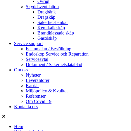
Övrigt
Skyddsventilation
Dragbänk
Dragskåp
Säkerhetsbänkar
Kemikalieskåp
Brandklassade skåp
Gasolskåp
Service support
Felanmälan / Beställning
Endoskop Service och Reparation
Serviceavtal
Dokument / Säkerhetsdatablad
Om oss
Nyheter
Leverantörer
Karriär
Miljöpolicy & Kvalitet
Referenser
Om Covid-19
Kontakta oss
Hem