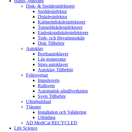
Hälso- sjukvård
Disk- & Spoldesinfektorer
Spoldesinfektor
Diskdesinfektor
Kabinettdiskdesinfektorer
Tunneldiskdesinfektorer
Endoskopdiskdesinfektorer
Tork- och förvaringsskåp
Disk Tillbehör
Autoklav
Bordsautoklaver
Låg temperatur
Stora autoklaver
Autoklav Tillbehör
Foliesvetsar
Impulssvets
Rullsvets
Automatisk påstillverkning
Svets Tillbehör
Ultraljudsbad
Tjänster
Installation och Validering
Utbilding
AD MediCal RECYCLED
Life Science