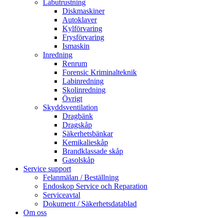
Labutrustning
Diskmaskiner
Autoklaver
Kylförvaring
Frysförvaring
Ismaskin
Inredning
Renrum
Forensic Kriminalteknik
Labinredning
Skolinredning
Övrigt
Skyddsventilation
Dragbänk
Dragskåp
Säkerhetsbänkar
Kemikalieskåp
Brandklassade skåp
Gasolskåp
Service support
Felanmälan / Beställning
Endoskop Service och Reparation
Serviceavtal
Dokument / Säkerhetsdatablad
Om oss