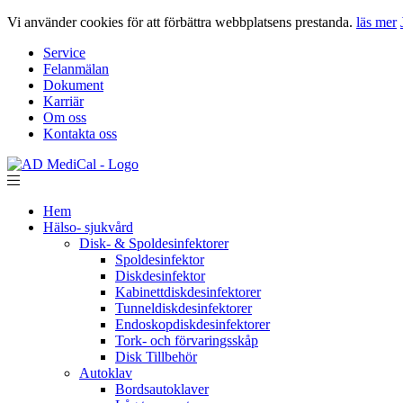
Vi använder cookies för att förbättra webbplatsens prestanda.
läs mer
Service
Felanmälan
Dokument
Karriär
Om oss
Kontakta oss
Hem
Hälso- sjukvård
Disk- & Spoldesinfektorer
Spoldesinfektor
Diskdesinfektor
Kabinettdiskdesinfektorer
Tunneldiskdesinfektorer
Endoskopdiskdesinfektorer
Tork- och förvaringsskåp
Disk Tillbehör
Autoklav
Bordsautoklaver