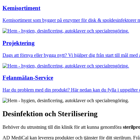
Kemisortiment
Kemisortiment som bygger på enzymer för disk & spoldesinfektorer me
Projektering
Dags att förnya eller bygga nytt? Vi hjälper dig från start till mål med
Felanmälan-Service
Har du problem med din produkt? Här nedan kan du fylla i uppgifter o
Desinfektion och Sterilisering
Behöver du utrustning till din klinik för att kunna genomföra
sterilpr
AD MediCal kan leverera produkter och tjänster för ditt sterilrum. Från 