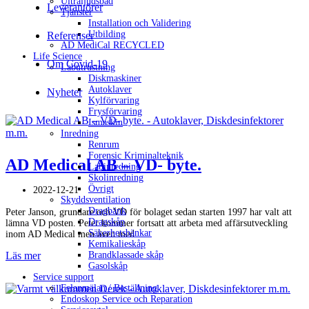
Ultraljudsbad
Leverantörer
Tjänster
Installation och Validering
Utbilding
Referenser
AD MediCal RECYCLED
Life Science
Om Covid-19
Labutrustning
Diskmaskiner
Autoklaver
Nyheter
Kylförvaring
Frysförvaring
Ismaskin
Inredning
Renrum
Forensic Kriminalteknik
AD Medical AB – VD- byte.
Labinredning
Skolinredning
Övrigt
2022-12-21
Skyddsventilation
Dragbänk
Peter Janson, grundare och VD för bolaget sedan starten 1997 har valt att
Dragskåp
lämna VD posten. Peter kommer fortsatt att arbeta med affärsutveckling
Säkerhetsbänkar
inom AD Medical men även med...
Kemikalieskåp
Brandklassade skåp
Läs mer
Gasolskåp
Service support
Felanmälan / Beställning
Endoskop Service och Reparation