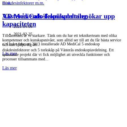
AD MediCals Teknikportalen
Västerås endoskopiavdelning ökar upp
kapaciteten
2021-04-06
2021-02-25
Tillsammans är vi starkare. Tänk om du har ett teknikerteam med olika
kompetenser och kunskapsnivåer, som alltid ser till att du får bästa service
👉Under februari 2013 installerade AD MediCal 5 endoskop
och kan hjälpa dig att...
diskdesinfektorer och 5 torkskåp på Västerås endoskopiavdelning. Ett
Läs mer
spännande projekt där vi fick möjlighet att utveckla funktioner och
processer tillsammans med...
Läs mer