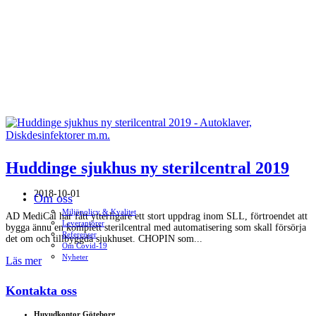
Huddinge sjukhus ny sterilcentral 2019
2018-10-01
Om oss
Miljöpolicy & Kvalitet
AD MediCal har fått ytterligare ett stort uppdrag inom SLL, förtroendet att
Leverantörer
bygga ännu en komplett sterilcentral med automatisering som skall försörja
Referenser
det om och tillbyggda sjukhuset. CHOPIN som...
Om Covid-19
Nyheter
Läs mer
Kontakta oss
Huvudkontor Göteborg