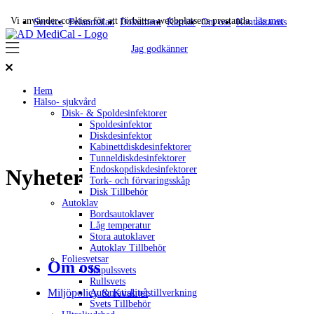
Vi använder cookies för att förbättra webbplatsens prestanda.
läs mer
Service
Felanmälan
Dokument
Karriär
Om oss
Kontakta oss
Jag godkänner
Hem
Hälso- sjukvård
Disk- & Spoldesinfektorer
Spoldesinfektor
Diskdesinfektor
Kabinettdiskdesinfektorer
Tunneldiskdesinfektorer
Endoskopdiskdesinfektorer
Nyheter
Tork- och förvaringsskåp
Disk Tillbehör
Autoklav
Bordsautoklaver
Låg temperatur
Stora autoklaver
Autoklav Tillbehör
Foliesvetsar
Om oss
Impulssvets
Rullsvets
Miljöpolicy & Kvalitet
Automatisk påstillverkning
Svets Tillbehör