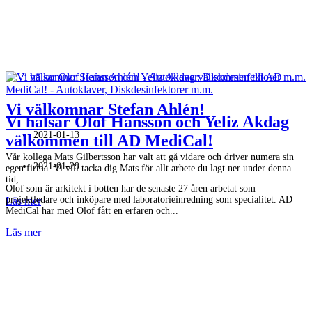
Vi välkomnar Stefan Ahlén!
Vi hälsar Olof Hansson och Yeliz Akdag
2021-01-13
välkommen till AD MediCal!
Vår kollega Mats Gilbertsson har valt att gå vidare och driver numera sin
2021-01-29
egen firma. Vi vill tacka dig Mats för allt arbete du lagt ner under denna
tid,...
Olof som är arkitekt i botten har de senaste 27 åren arbetat som
projektledare och inköpare med laboratorieinredning som specialitet. AD
Läs mer
MediCal har med Olof fått en erfaren och...
Läs mer