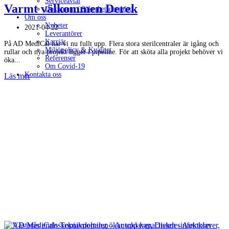
Serviceavtal
Varmt välkommen Derek
Dokument / Säkerhetsdatablad
Om oss
Nyheter
2021-04-22
Leverantörer
Karriär
På AD MediCal har vi nu fullt upp. Flera stora sterilcentraler är igång och
Miljöpolicy & Kvalitet
rullar och nya projekt ligger i pipeline. För att sköta alla projekt behöver vi
Referenser
öka...
Om Covid-19
Kontakta oss
Läs mer