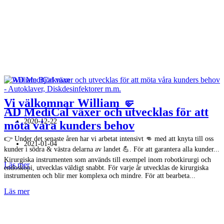
Vi välkomnar William 🤛
AD MediCal växer och utvecklas för att
2020-12-22
möta våra kunders behov
👉 Under det senaste åren har vi arbetat intensivt 👊 med att knyta till oss
2021-01-04
kunder i södra & västra delarna av landet 💪. För att garantera alla kunder...
Kirurgiska instrumenten som används till exempel inom robotkirurgi och
Läs mer
endoskopi, utvecklas väldigt snabbt. För varje år utvecklas de kirurgiska
instrumenten och blir mer komplexa och mindre. För att bearbeta...
Läs mer