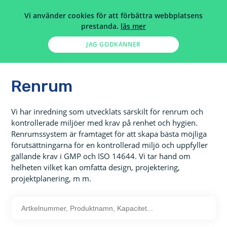
Vi använder cookies för att förbättra webbplatsens
prestanda.
läs mer
JAG GODKÄNNER
HEM
>
HÄLSO- SJUKVÅRD
>
INREDNING
>
RENRUM
Renrum
Vi har inredning som utvecklats särskilt för renrum och
kontrollerade miljöer med krav på renhet och hygien.
Renrumssystem är framtaget för att skapa bästa möjliga
förutsättningarna för en kontrollerad miljö och uppfyller
gällande krav i GMP och ISO 14644. Vi tar hand om
helheten vilket kan omfatta design, projektering,
projektplanering, m m.
Artkelnummer,
Produktnamn,
Kapacitet...