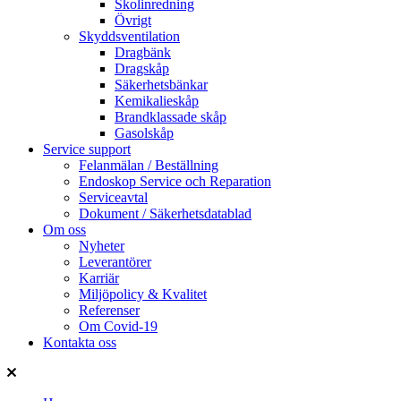
Skolinredning
Övrigt
Skyddsventilation
Dragbänk
Dragskåp
Säkerhetsbänkar
Kemikalieskåp
Brandklassade skåp
Gasolskåp
Service support
Felanmälan / Beställning
Endoskop Service och Reparation
Serviceavtal
Dokument / Säkerhetsdatablad
Om oss
Nyheter
Leverantörer
Karriär
Miljöpolicy & Kvalitet
Referenser
Om Covid-19
Kontakta oss