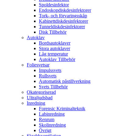
Spoldesinfektor
Endoskopdiskdesinfektorer
Tork- och förvaringsskåp
Kabinettdiskdesinfektorer
Tunneldiskdesinfektorer
Disk Tillbehör
Autoklav
Bordsautoklaver
Stora autoklaver
Låg temperatur
Autoklav Tillbehör
Foliesvetsar
Impulssvets
Rullsvets
Automatisk påstillverkning
Svets Tillbehör
Okategoriserad
Ultraljudsbad
Inredning
Forensic Kriminalteknik
Labinredning
Renrum
Skolinredning
Övrigt
Skyddsventilation