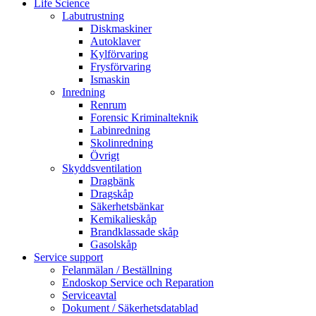
Life Science
Labutrustning
Diskmaskiner
Autoklaver
Kylförvaring
Frysförvaring
Ismaskin
Inredning
Renrum
Forensic Kriminalteknik
Labinredning
Skolinredning
Övrigt
Skyddsventilation
Dragbänk
Dragskåp
Säkerhetsbänkar
Kemikalieskåp
Brandklassade skåp
Gasolskåp
Service support
Felanmälan / Beställning
Endoskop Service och Reparation
Serviceavtal
Dokument / Säkerhetsdatablad