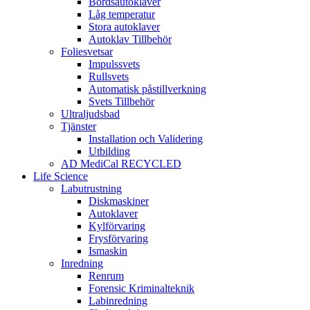
Bordsautoklaver
Låg temperatur
Stora autoklaver
Autoklav Tillbehör
Foliesvetsar
Impulssvets
Rullsvets
Automatisk påstillverkning
Svets Tillbehör
Ultraljudsbad
Tjänster
Installation och Validering
Utbilding
AD MediCal RECYCLED
Life Science
Labutrustning
Diskmaskiner
Autoklaver
Kylförvaring
Frysförvaring
Ismaskin
Inredning
Renrum
Forensic Kriminalteknik
Labinredning