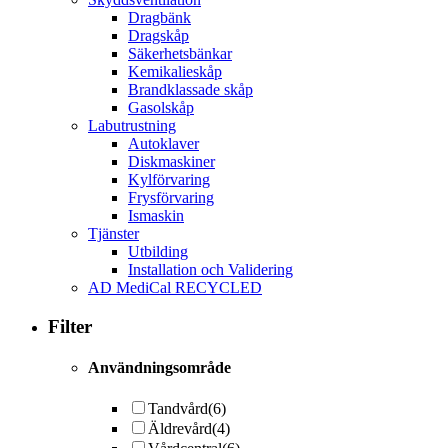
Dragbänk
Dragskåp
Säkerhetsbänkar
Kemikalieskåp
Brandklassade skåp
Gasolskåp
Labutrustning
Autoklaver
Diskmaskiner
Kylförvaring
Frysförvaring
Ismaskin
Tjänster
Utbilding
Installation och Validering
AD MediCal RECYCLED
Filter
Användningsområde
Tandvård
(6)
Äldrevård
(4)