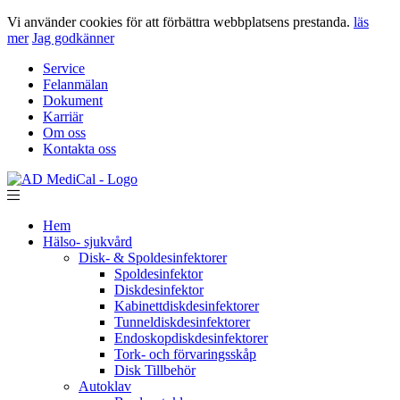
Vi använder cookies för att förbättra webbplatsens prestanda.
läs
mer
Jag godkänner
Service
Felanmälan
Dokument
Karriär
Om oss
Kontakta oss
Hem
Hälso- sjukvård
Disk- & Spoldesinfektorer
Spoldesinfektor
Diskdesinfektor
Kabinettdiskdesinfektorer
Tunneldiskdesinfektorer
Endoskopdiskdesinfektorer
Tork- och förvaringsskåp
Disk Tillbehör
Autoklav