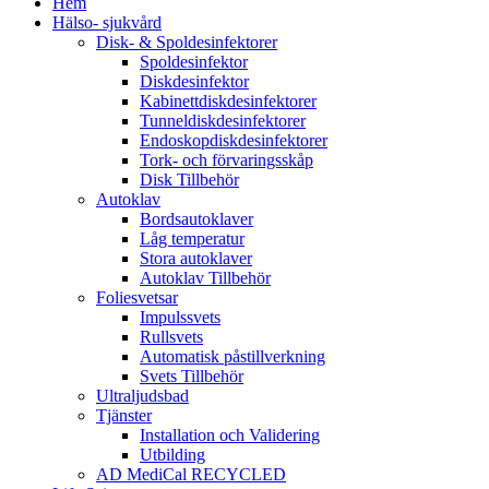
Hem
Hälso- sjukvård
Disk- & Spoldesinfektorer
Spoldesinfektor
Diskdesinfektor
Kabinettdiskdesinfektorer
Tunneldiskdesinfektorer
Endoskopdiskdesinfektorer
Tork- och förvaringsskåp
Disk Tillbehör
Autoklav
Bordsautoklaver
Låg temperatur
Stora autoklaver
Autoklav Tillbehör
Foliesvetsar
Impulssvets
Rullsvets
Automatisk påstillverkning
Svets Tillbehör
Ultraljudsbad
Tjänster
Installation och Validering
Utbilding
AD MediCal RECYCLED