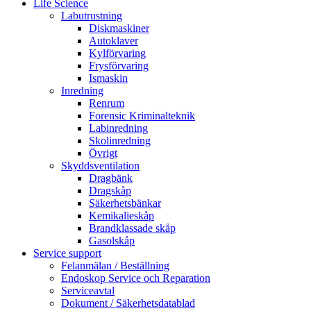
Life Science
Labutrustning
Diskmaskiner
Autoklaver
Kylförvaring
Frysförvaring
Ismaskin
Inredning
Renrum
Forensic Kriminalteknik
Labinredning
Skolinredning
Övrigt
Skyddsventilation
Dragbänk
Dragskåp
Säkerhetsbänkar
Kemikalieskåp
Brandklassade skåp
Gasolskåp
Service support
Felanmälan / Beställning
Endoskop Service och Reparation
Serviceavtal
Dokument / Säkerhetsdatablad