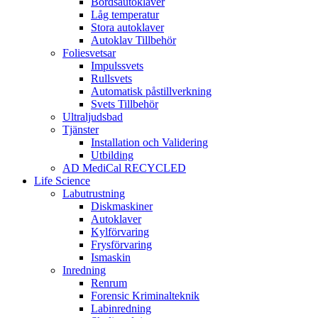
Bordsautoklaver
Låg temperatur
Stora autoklaver
Autoklav Tillbehör
Foliesvetsar
Impulssvets
Rullsvets
Automatisk påstillverkning
Svets Tillbehör
Ultraljudsbad
Tjänster
Installation och Validering
Utbilding
AD MediCal RECYCLED
Life Science
Labutrustning
Diskmaskiner
Autoklaver
Kylförvaring
Frysförvaring
Ismaskin
Inredning
Renrum
Forensic Kriminalteknik
Labinredning