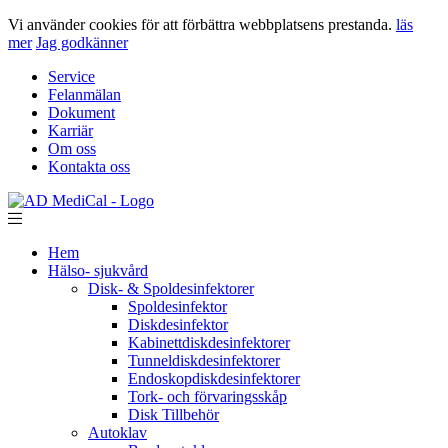
Vi använder cookies för att förbättra webbplatsens prestanda.
läs
mer
Jag godkänner
Service
Felanmälan
Dokument
Karriär
Om oss
Kontakta oss
Hem
Hälso- sjukvård
Disk- & Spoldesinfektorer
Spoldesinfektor
Diskdesinfektor
Kabinettdiskdesinfektorer
Tunneldiskdesinfektorer
Endoskopdiskdesinfektorer
Tork- och förvaringsskåp
Disk Tillbehör
Autoklav