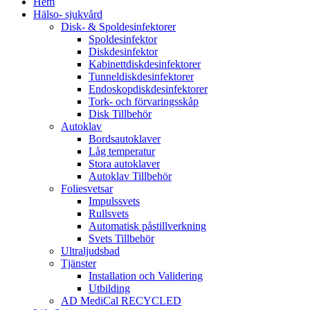
Hem
Hälso- sjukvård
Disk- & Spoldesinfektorer
Spoldesinfektor
Diskdesinfektor
Kabinettdiskdesinfektorer
Tunneldiskdesinfektorer
Endoskopdiskdesinfektorer
Tork- och förvaringsskåp
Disk Tillbehör
Autoklav
Bordsautoklaver
Låg temperatur
Stora autoklaver
Autoklav Tillbehör
Foliesvetsar
Impulssvets
Rullsvets
Automatisk påstillverkning
Svets Tillbehör
Ultraljudsbad
Tjänster
Installation och Validering
Utbilding
AD MediCal RECYCLED