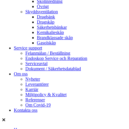
Skolinredning
Övrigt
Skyddsventilation
Dragbänk
Dragskåp
Säkerhetsbänkar
Kemikalieskåp
Brandklassade skåp
Gasolskåp
Service support
Felanmälan / Beställning
Endoskop Service och Reparation
Serviceavtal
Dokument / Säkerhetsdatablad
Om oss
Nyheter
Leverantörer
Karriär
Miljöpolicy & Kvalitet
Referenser
Om Covid-19
Kontakta oss