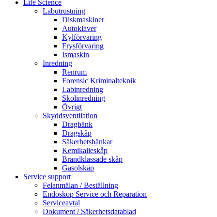
Life Science
Labutrustning
Diskmaskiner
Autoklaver
Kylförvaring
Frysförvaring
Ismaskin
Inredning
Renrum
Forensic Kriminalteknik
Labinredning
Skolinredning
Övrigt
Skyddsventilation
Dragbänk
Dragskåp
Säkerhetsbänkar
Kemikalieskåp
Brandklassade skåp
Gasolskåp
Service support
Felanmälan / Beställning
Endoskop Service och Reparation
Serviceavtal
Dokument / Säkerhetsdatablad