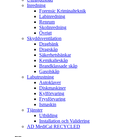
Inredning
Forensic Kriminalteknik
Labinredning
Renrum
Skolinredning
Övrigt
Skyddsventilation
Dragbänk
Dragskåp
Säkerhetsbänkar
Kemikalieskåp
Brandklassade skåp
Gasolskåp
Labutrustning
Autoklaver
Diskmaskiner
Kylförvaring
Frysförvaring
Ismaskin
Tjänster
Utbilding
Installation och Validering
AD MediCal RECYCLED