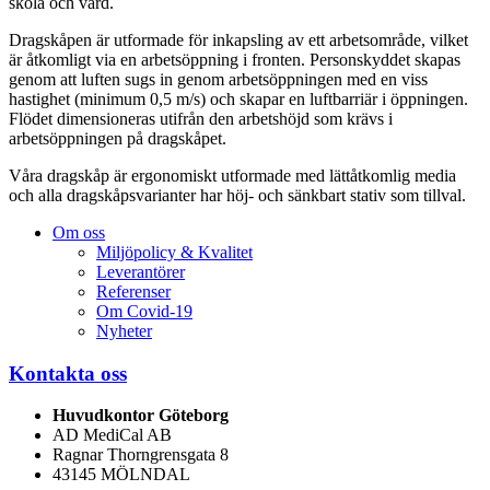
skola och vård.
Dragskåpen är utformade för inkapsling av ett arbetsområde, vilket
är åtkomligt via en arbetsöppning i fronten. Personskyddet skapas
genom att luften sugs in genom arbetsöppningen med en viss
hastighet (minimum 0,5 m/s) och skapar en luftbarriär i öppningen.
Flödet dimensioneras utifrån den arbetshöjd som krävs i
arbetsöppningen på dragskåpet.
Våra dragskåp är ergonomiskt utformade med lättåtkomlig media
och alla dragskåpsvarianter har höj- och sänkbart stativ som tillval.
Om oss
Miljöpolicy & Kvalitet
Leverantörer
Referenser
Om Covid-19
Nyheter
Kontakta oss
Huvudkontor Göteborg
AD MediCal AB
Ragnar Thorngrensgata 8
43145 MÖLNDAL