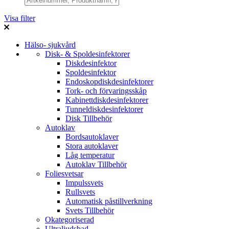
Visa filter
Hälso- sjukvård
Disk- & Spoldesinfektorer
Diskdesinfektor
Spoldesinfektor
Endoskopdiskdesinfektorer
Tork- och förvaringsskåp
Kabinettdiskdesinfektorer
Tunneldiskdesinfektorer
Disk Tillbehör
Autoklav
Bordsautoklaver
Stora autoklaver
Låg temperatur
Autoklav Tillbehör
Foliesvetsar
Impulssvets
Rullsvets
Automatisk påstillverkning
Svets Tillbehör
Okategoriserad
Ultraljudsbad