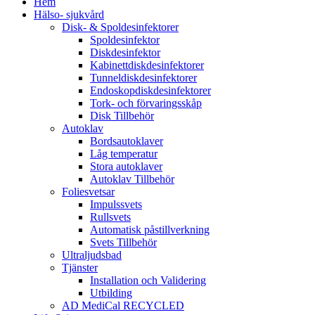
Hem
Hälso- sjukvård
Disk- & Spoldesinfektorer
Spoldesinfektor
Diskdesinfektor
Kabinettdiskdesinfektorer
Tunneldiskdesinfektorer
Endoskopdiskdesinfektorer
Tork- och förvaringsskåp
Disk Tillbehör
Autoklav
Bordsautoklaver
Låg temperatur
Stora autoklaver
Autoklav Tillbehör
Foliesvetsar
Impulssvets
Rullsvets
Automatisk påstillverkning
Svets Tillbehör
Ultraljudsbad
Tjänster
Installation och Validering
Utbilding
AD MediCal RECYCLED