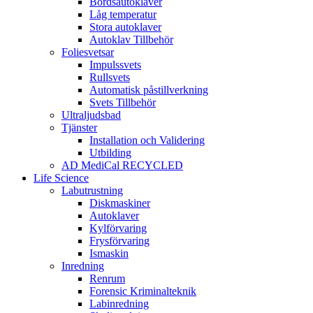
Bordsautoklaver
Låg temperatur
Stora autoklaver
Autoklav Tillbehör
Foliesvetsar
Impulssvets
Rullsvets
Automatisk påstillverkning
Svets Tillbehör
Ultraljudsbad
Tjänster
Installation och Validering
Utbilding
AD MediCal RECYCLED
Life Science
Labutrustning
Diskmaskiner
Autoklaver
Kylförvaring
Frysförvaring
Ismaskin
Inredning
Renrum
Forensic Kriminalteknik
Labinredning