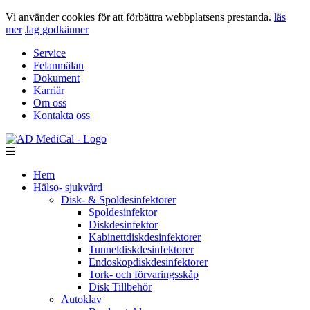
Vi använder cookies för att förbättra webbplatsens prestanda.
läs
mer
Jag godkänner
Service
Felanmälan
Dokument
Karriär
Om oss
Kontakta oss
Hem
Hälso- sjukvård
Disk- & Spoldesinfektorer
Spoldesinfektor
Diskdesinfektor
Kabinettdiskdesinfektorer
Tunneldiskdesinfektorer
Endoskopdiskdesinfektorer
Tork- och förvaringsskåp
Disk Tillbehör
Autoklav