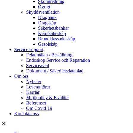
Skolinredning
Övrigt
Skyddsventilation
Dragbänk
Dragskåp
Säkerhetsbänkar
Kemikalieskåp
Brandklassade skåp
Gasolskåp
Service support
Felanmälan / Beställning
Endoskop Service och Reparation
Serviceavtal
Dokument / Säkerhetsdatablad
Om oss
Nyheter
Leverantörer
Karriär
Miljöpolicy & Kvalitet
Referenser
Om Covid-19
Kontakta oss