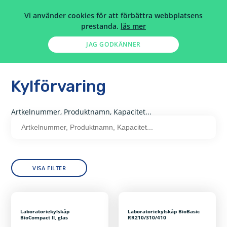
Vi använder cookies för att förbättra webbplatsens
prestanda.
läs mer
JAG GODKÄNNER
HEM
>
HÄLSO- SJUKVÅRD
>
LABUTRUSTNING
>
KYLFÖRVARING
Kylförvaring
Artkelnummer, Produktnamn, Kapacitet...
VISA FILTER
Laboratoriekylskåp
Laboratoriekylskåp BioBasic
BioCompact II, glas
RR210/310/410