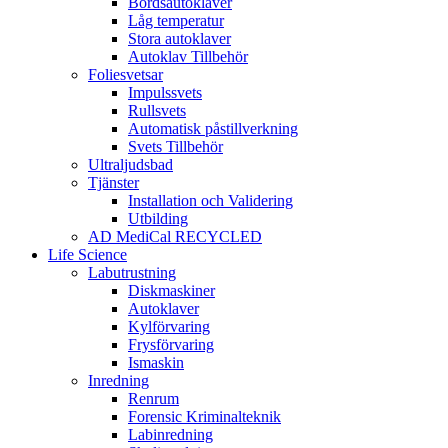
Bordsautoklaver
Låg temperatur
Stora autoklaver
Autoklav Tillbehör
Foliesvetsar
Impulssvets
Rullsvets
Automatisk påstillverkning
Svets Tillbehör
Ultraljudsbad
Tjänster
Installation och Validering
Utbilding
AD MediCal RECYCLED
Life Science
Labutrustning
Diskmaskiner
Autoklaver
Kylförvaring
Frysförvaring
Ismaskin
Inredning
Renrum
Forensic Kriminalteknik
Labinredning