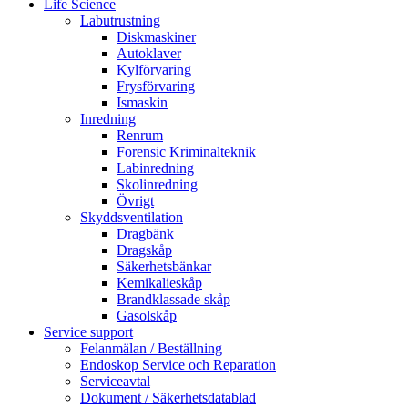
Life Science
Labutrustning
Diskmaskiner
Autoklaver
Kylförvaring
Frysförvaring
Ismaskin
Inredning
Renrum
Forensic Kriminalteknik
Labinredning
Skolinredning
Övrigt
Skyddsventilation
Dragbänk
Dragskåp
Säkerhetsbänkar
Kemikalieskåp
Brandklassade skåp
Gasolskåp
Service support
Felanmälan / Beställning
Endoskop Service och Reparation
Serviceavtal
Dokument / Säkerhetsdatablad