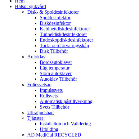
Hem
Hälso- sjukvård
Disk- & Spoldesinfektorer
Spoldesinfektor
Diskdesinfektor
Kabinettdiskdesinfektorer
Tunneldiskdesinfektorer
Endoskopdiskdesinfektorer
Tork- och förvaringsskåp
Disk Tillbehör
Autoklav
Bordsautoklaver
Låg temperatur
Stora autoklaver
Autoklav Tillbehör
Foliesvetsar
Impulssvets
Rullsvets
Automatisk påstillverkning
Svets Tillbehör
Ultraljudsbad
Tjänster
Installation och Validering
Utbilding
AD MediCal RECYCLED