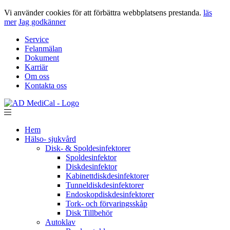
Vi använder cookies för att förbättra webbplatsens prestanda.
läs
mer
Jag godkänner
Service
Felanmälan
Dokument
Karriär
Om oss
Kontakta oss
Hem
Hälso- sjukvård
Disk- & Spoldesinfektorer
Spoldesinfektor
Diskdesinfektor
Kabinettdiskdesinfektorer
Tunneldiskdesinfektorer
Endoskopdiskdesinfektorer
Tork- och förvaringsskåp
Disk Tillbehör
Autoklav