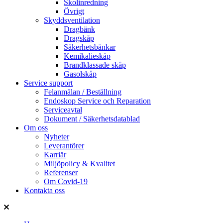
Skolinredning
Övrigt
Skyddsventilation
Dragbänk
Dragskåp
Säkerhetsbänkar
Kemikalieskåp
Brandklassade skåp
Gasolskåp
Service support
Felanmälan / Beställning
Endoskop Service och Reparation
Serviceavtal
Dokument / Säkerhetsdatablad
Om oss
Nyheter
Leverantörer
Karriär
Miljöpolicy & Kvalitet
Referenser
Om Covid-19
Kontakta oss