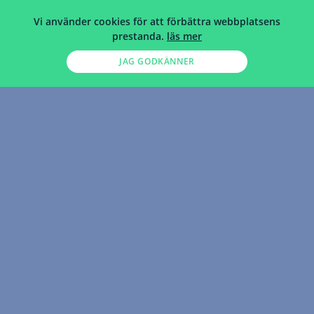
Vi använder cookies för att förbättra webbplatsens
prestanda.
läs mer
JAG GODKÄNNER
HEM
>
INREDNING SKYDDSVENTILATION