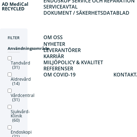
ENDOSKOP SERVICE OCH REPARATION
AD MediCal
SERVICEAVTAL
RECYCLED
DOKUMENT / SÄKERHETSDATABLAD
OM OSS
FILTER
NYHETER
Användningsområde
LEVERANTÖRER
KARRIÄR
MILJÖPOLICY & KVALITET
Tandvård
(31)
REFERENSER
OM COVID-19
KONTAKT
Äldrevård
(14)
Vårdcentral
(31)
Sjukvård-
Klinik
(60)
Endoskopi
(21)