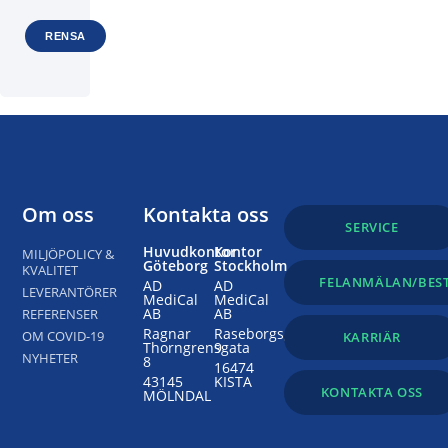
Om oss
Kontakta oss
SERVICE
Huvudkontor
Kontor
MILJÖPOLICY &
Göteborg
Stockholm
KVALITET
FELANMÄLAN/BES
AD
AD
LEVERANTÖRER
MediCal
MediCal
AB
AB
REFERENSER
Ragnar
Raseborgsgatan
OM COVID-19
KARRIÄR
Thorngrensgata
9
NYHETER
8
16474
43145
KISTA
KONTAKTA OSS
MÖLNDAL