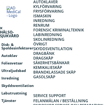
AUTOKLAVER
KYLFÖRVARING
FRYSFÖRVARING
Archives
ISMASKIN
INREDNING
RENRUM
FORENSIC KRIMINALTEKNIK
HÄLSO-
LABINREDNING
SJUKVÅRD
SKOLINREDNING
ÖVRIGT
Disk- &
Spoldesinfektorer
SKYDDSVENTILATION
DRAGBÄNK
Autoklav
DRAGSKÅP
SÄKERHETSBÄNKAR
Foliesvetsar
KEMIKALIESKÅP
Ultraljudsbad
BRANDKLASSADE SKÅP
GASOLSKÅP
Inredning
Skyddsventilation
Labutrustning
SERVICE SUPPORT
Tjänster
FELANMÄLAN / BESTÄLLNING