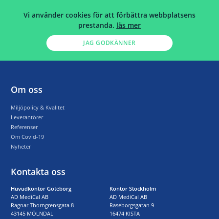
Vi använder cookies för att förbättra webbplatsens
prestanda.
läs mer
JAG GODKÄNNER
Archives
Om oss
Miljöpolicy & Kvalitet
Leverantörer
Referenser
Om Covid-19
Nyheter
Kontakta oss
Huvudkontor Göteborg
Kontor Stockholm
AD MediCal AB
AD MediCal AB
Ragnar Thorngrensgata 8
Raseborgsgatan 9
43145 MÖLNDAL
16474 KISTA