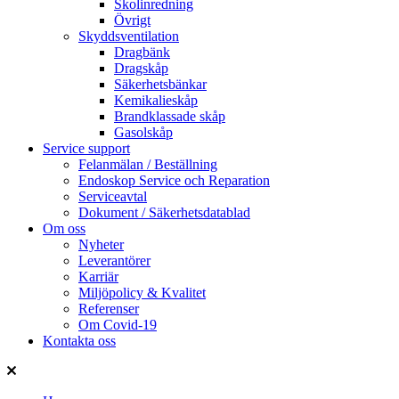
Skolinredning
Övrigt
Skyddsventilation
Dragbänk
Dragskåp
Säkerhetsbänkar
Kemikalieskåp
Brandklassade skåp
Gasolskåp
Service support
Felanmälan / Beställning
Endoskop Service och Reparation
Serviceavtal
Dokument / Säkerhetsdatablad
Om oss
Nyheter
Leverantörer
Karriär
Miljöpolicy & Kvalitet
Referenser
Om Covid-19
Kontakta oss