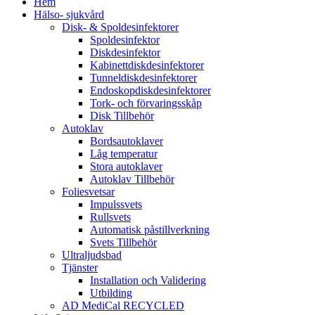
Hem
Hälso- sjukvård
Disk- & Spoldesinfektorer
Spoldesinfektor
Diskdesinfektor
Kabinettdiskdesinfektorer
Tunneldiskdesinfektorer
Endoskopdiskdesinfektorer
Tork- och förvaringsskåp
Disk Tillbehör
Autoklav
Bordsautoklaver
Låg temperatur
Stora autoklaver
Autoklav Tillbehör
Foliesvetsar
Impulssvets
Rullsvets
Automatisk påstillverkning
Svets Tillbehör
Ultraljudsbad
Tjänster
Installation och Validering
Utbilding
AD MediCal RECYCLED