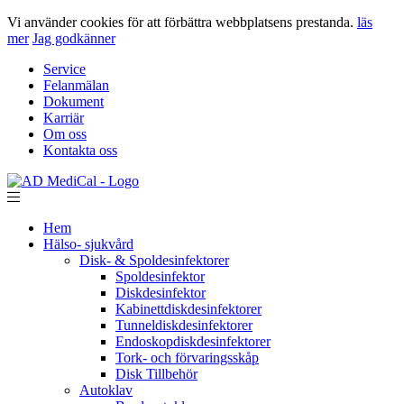
Vi använder cookies för att förbättra webbplatsens prestanda.
läs
mer
Jag godkänner
Service
Felanmälan
Dokument
Karriär
Om oss
Kontakta oss
Hem
Hälso- sjukvård
Disk- & Spoldesinfektorer
Spoldesinfektor
Diskdesinfektor
Kabinettdiskdesinfektorer
Tunneldiskdesinfektorer
Endoskopdiskdesinfektorer
Tork- och förvaringsskåp
Disk Tillbehör
Autoklav