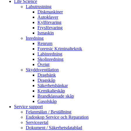
Life Science
Labutrustning
Diskmaskiner
Autoklaver
Kylförvaring
Frysförvaring
Ismaskin
Inredning
Renrum
Forensic Kriminalteknik
Labinredning
Skolinredning
Övrigt
Skyddsventilation
Dragbänk
Dragskåp
Säkerhetsbänkar
Kemikalieskåp
Brandklassade skåp
Gasolskåp
Service support
Felanmälan / Beställning
Endoskop Service och Reparation
Serviceavtal
Dokument / Säkerhetsdatablad