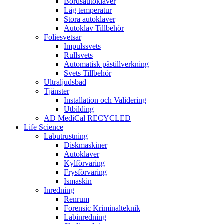
Bordsautoklaver
Låg temperatur
Stora autoklaver
Autoklav Tillbehör
Foliesvetsar
Impulssvets
Rullsvets
Automatisk påstillverkning
Svets Tillbehör
Ultraljudsbad
Tjänster
Installation och Validering
Utbilding
AD MediCal RECYCLED
Life Science
Labutrustning
Diskmaskiner
Autoklaver
Kylförvaring
Frysförvaring
Ismaskin
Inredning
Renrum
Forensic Kriminalteknik
Labinredning