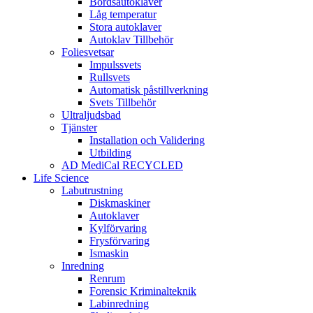
Bordsautoklaver
Låg temperatur
Stora autoklaver
Autoklav Tillbehör
Foliesvetsar
Impulssvets
Rullsvets
Automatisk påstillverkning
Svets Tillbehör
Ultraljudsbad
Tjänster
Installation och Validering
Utbilding
AD MediCal RECYCLED
Life Science
Labutrustning
Diskmaskiner
Autoklaver
Kylförvaring
Frysförvaring
Ismaskin
Inredning
Renrum
Forensic Kriminalteknik
Labinredning