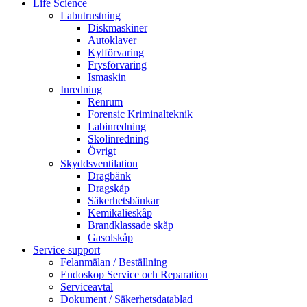
Life Science
Labutrustning
Diskmaskiner
Autoklaver
Kylförvaring
Frysförvaring
Ismaskin
Inredning
Renrum
Forensic Kriminalteknik
Labinredning
Skolinredning
Övrigt
Skyddsventilation
Dragbänk
Dragskåp
Säkerhetsbänkar
Kemikalieskåp
Brandklassade skåp
Gasolskåp
Service support
Felanmälan / Beställning
Endoskop Service och Reparation
Serviceavtal
Dokument / Säkerhetsdatablad