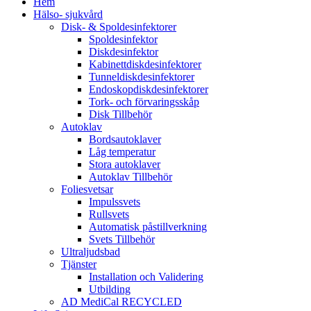
Hem
Hälso- sjukvård
Disk- & Spoldesinfektorer
Spoldesinfektor
Diskdesinfektor
Kabinettdiskdesinfektorer
Tunneldiskdesinfektorer
Endoskopdiskdesinfektorer
Tork- och förvaringsskåp
Disk Tillbehör
Autoklav
Bordsautoklaver
Låg temperatur
Stora autoklaver
Autoklav Tillbehör
Foliesvetsar
Impulssvets
Rullsvets
Automatisk påstillverkning
Svets Tillbehör
Ultraljudsbad
Tjänster
Installation och Validering
Utbilding
AD MediCal RECYCLED