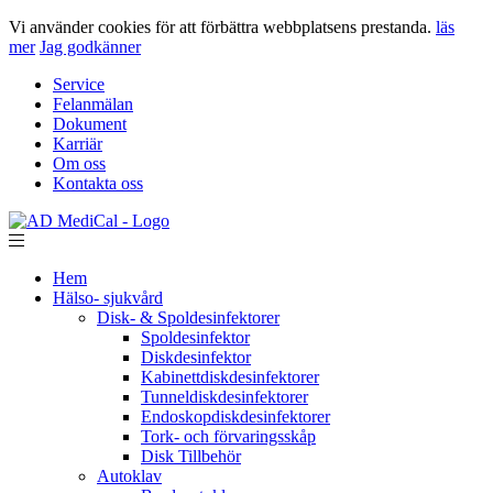
Vi använder cookies för att förbättra webbplatsens prestanda.
läs
mer
Jag godkänner
Service
Felanmälan
Dokument
Karriär
Om oss
Kontakta oss
Hem
Hälso- sjukvård
Disk- & Spoldesinfektorer
Spoldesinfektor
Diskdesinfektor
Kabinettdiskdesinfektorer
Tunneldiskdesinfektorer
Endoskopdiskdesinfektorer
Tork- och förvaringsskåp
Disk Tillbehör
Autoklav