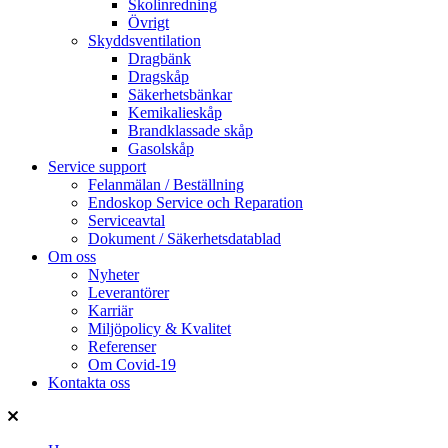
Skolinredning
Övrigt
Skyddsventilation
Dragbänk
Dragskåp
Säkerhetsbänkar
Kemikalieskåp
Brandklassade skåp
Gasolskåp
Service support
Felanmälan / Beställning
Endoskop Service och Reparation
Serviceavtal
Dokument / Säkerhetsdatablad
Om oss
Nyheter
Leverantörer
Karriär
Miljöpolicy & Kvalitet
Referenser
Om Covid-19
Kontakta oss