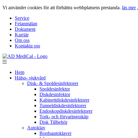
Vi använder cookies för att förbättra webbplatsens prestanda.
läs mer
Service
Felanmälan
Dokument
Karriär
Om oss
Kontakta oss
Hem
Hälso- sjukvård
Disk- & Spoldesinfektorer
Spoldesinfektor
Diskdesinfektor
Kabinettdiskdesinfektorer
Tunneldiskdesinfektorer
Endoskopdiskdesinfektorer
Tork- och förvaringsskåp
Disk Tillbehör
Autoklav
Bordsautoklaver