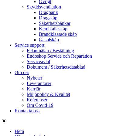
Övrigt
Skyddsventilation
Dragbänk
Dragskåp
Säkerhetsbänkar
Kemikalieskåp
Brandklassade skåp
Gasolskåp
Service support
Felanmälan / Beställning
Endoskop Service och Reparation
Serviceavtal
Dokument / Säkerhetsdatablad
Om oss
Nyheter
Leverantörer
Karriär
Miljöpolicy & Kvalitet
Referenser
Om Covid-19
Kontakta oss
Hem