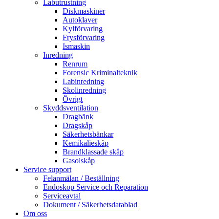
Labutrustning
Diskmaskiner
Autoklaver
Kylförvaring
Frysförvaring
Ismaskin
Inredning
Renrum
Forensic Kriminalteknik
Labinredning
Skolinredning
Övrigt
Skyddsventilation
Dragbänk
Dragskåp
Säkerhetsbänkar
Kemikalieskåp
Brandklassade skåp
Gasolskåp
Service support
Felanmälan / Beställning
Endoskop Service och Reparation
Serviceavtal
Dokument / Säkerhetsdatablad
Om oss