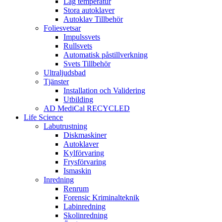
Låg temperatur
Stora autoklaver
Autoklav Tillbehör
Foliesvetsar
Impulssvets
Rullsvets
Automatisk påstillverkning
Svets Tillbehör
Ultraljudsbad
Tjänster
Installation och Validering
Utbilding
AD MediCal RECYCLED
Life Science
Labutrustning
Diskmaskiner
Autoklaver
Kylförvaring
Frysförvaring
Ismaskin
Inredning
Renrum
Forensic Kriminalteknik
Labinredning
Skolinredning