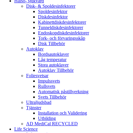
Hälso- sjukvård
Disk- & Spoldesinfektorer
Spoldesinfektor
Diskdesinfektor
Kabinettdiskdesinfektorer
Tunneldiskdesinfektorer
Endoskopdiskdesinfektorer
Tork- och förvaringsskåp
Disk Tillbehör
Autoklav
Bordsautoklaver
Låg temperatur
Stora autoklaver
Autoklav Tillbehör
Foliesvetsar
Impulssvets
Rullsvets
Automatisk påstillverkning
Svets Tillbehör
Ultraljudsbad
Tjänster
Installation och Validering
Utbilding
AD MediCal RECYCLED
Life Science