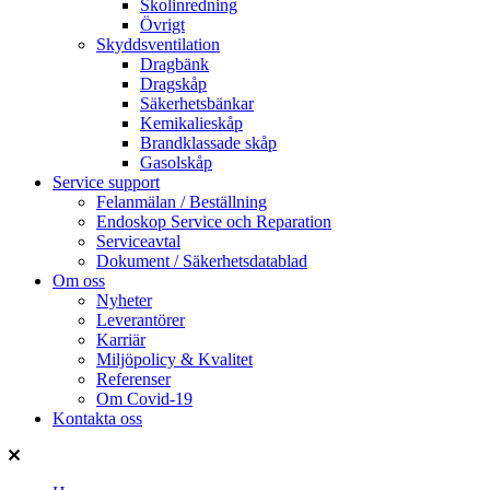
Skolinredning
Övrigt
Skyddsventilation
Dragbänk
Dragskåp
Säkerhetsbänkar
Kemikalieskåp
Brandklassade skåp
Gasolskåp
Service support
Felanmälan / Beställning
Endoskop Service och Reparation
Serviceavtal
Dokument / Säkerhetsdatablad
Om oss
Nyheter
Leverantörer
Karriär
Miljöpolicy & Kvalitet
Referenser
Om Covid-19
Kontakta oss