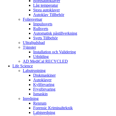
Bordsautoklaver
Låg temperatur
Stora autoklaver
Autoklav Tillbehör
Foliesvetsar
Impulssvets
Rullsvets
Automatisk påstillverkning
Svets Tillbehör
Ultraljudsbad
Tjänster
Installation och Validering
Utbilding
AD MediCal RECYCLED
Life Science
Labutrustning
Diskmaskiner
Autoklaver
Kylförvaring
Frysförvaring
Ismaskin
Inredning
Renrum
Forensic Kriminalteknik
Labinredning