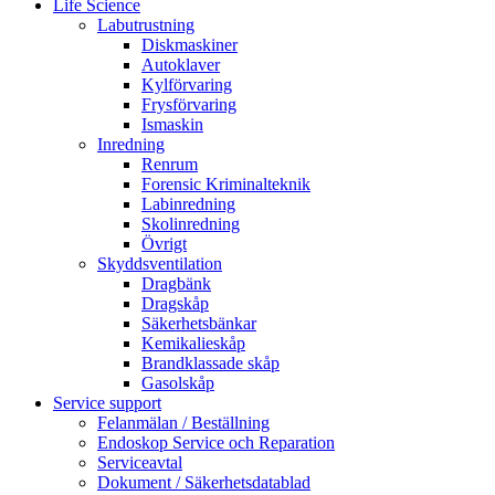
Life Science
Labutrustning
Diskmaskiner
Autoklaver
Kylförvaring
Frysförvaring
Ismaskin
Inredning
Renrum
Forensic Kriminalteknik
Labinredning
Skolinredning
Övrigt
Skyddsventilation
Dragbänk
Dragskåp
Säkerhetsbänkar
Kemikalieskåp
Brandklassade skåp
Gasolskåp
Service support
Felanmälan / Beställning
Endoskop Service och Reparation
Serviceavtal
Dokument / Säkerhetsdatablad