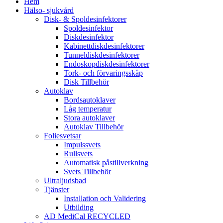
Hem
Hälso- sjukvård
Disk- & Spoldesinfektorer
Spoldesinfektor
Diskdesinfektor
Kabinettdiskdesinfektorer
Tunneldiskdesinfektorer
Endoskopdiskdesinfektorer
Tork- och förvaringsskåp
Disk Tillbehör
Autoklav
Bordsautoklaver
Låg temperatur
Stora autoklaver
Autoklav Tillbehör
Foliesvetsar
Impulssvets
Rullsvets
Automatisk påstillverkning
Svets Tillbehör
Ultraljudsbad
Tjänster
Installation och Validering
Utbilding
AD MediCal RECYCLED