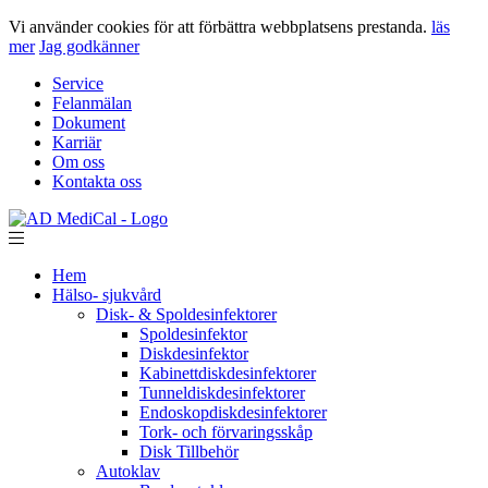
Vi använder cookies för att förbättra webbplatsens prestanda.
läs
mer
Jag godkänner
Service
Felanmälan
Dokument
Karriär
Om oss
Kontakta oss
Hem
Hälso- sjukvård
Disk- & Spoldesinfektorer
Spoldesinfektor
Diskdesinfektor
Kabinettdiskdesinfektorer
Tunneldiskdesinfektorer
Endoskopdiskdesinfektorer
Tork- och förvaringsskåp
Disk Tillbehör
Autoklav