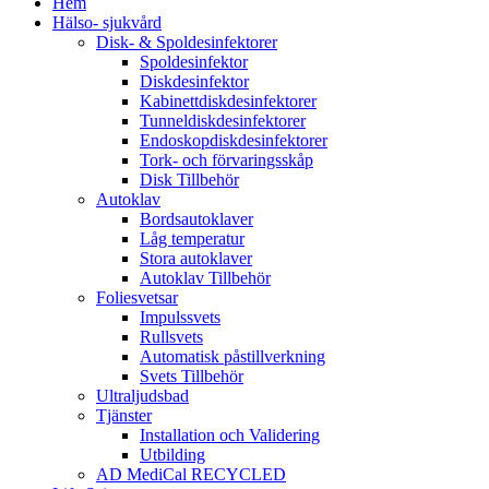
Hem
Hälso- sjukvård
Disk- & Spoldesinfektorer
Spoldesinfektor
Diskdesinfektor
Kabinettdiskdesinfektorer
Tunneldiskdesinfektorer
Endoskopdiskdesinfektorer
Tork- och förvaringsskåp
Disk Tillbehör
Autoklav
Bordsautoklaver
Låg temperatur
Stora autoklaver
Autoklav Tillbehör
Foliesvetsar
Impulssvets
Rullsvets
Automatisk påstillverkning
Svets Tillbehör
Ultraljudsbad
Tjänster
Installation och Validering
Utbilding
AD MediCal RECYCLED