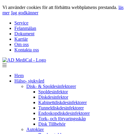
Vi använder cookies för att förbättra webbplatsens prestanda.
läs
mer
Jag godkänner
Service
Felanmälan
Dokument
Karriär
Om oss
Kontakta oss
Hem
Hälso- sjukvård
Disk- & Spoldesinfektorer
Spoldesinfektor
Diskdesinfektor
Kabinettdiskdesinfektorer
Tunneldiskdesinfektorer
Endoskopdiskdesinfektorer
Tork- och förvaringsskåp
Disk Tillbehör
Autoklav