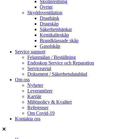
Skolinredning
Övrigt
Skyddsventilation
Dragbänk
Dragskåp
Säkerhetsbänkar
Kemikalieskåp
Brandklassade skåp
Gasolskåp
Service support
Felanmälan / Beställning
Endoskop Service och Reparation
Serviceavtal
Dokument / Säkerhetsdatablad
Om oss
Nyheter
Leverantörer
Karriär
Miljöpolicy & Kvalitet
Referenser
Om Covid-19
Kontakta oss