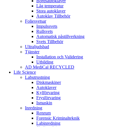
Bordsautoklaver
Låg temperatur
Stora autoklaver
Autoklav Tillbehör
Foliesvetsar
Impulssvets
Rullsvets
Automatisk påstillverkning
Svets Tillbehör
Ultraljudsbad
Tjänster
Installation och Validering
Utbilding
AD MediCal RECYCLED
Life Science
Labutrustning
Diskmaskiner
Autoklaver
Kylförvaring
Frysförvaring
Ismaskin
Inredning
Renrum
Forensic Kriminalteknik
Labinredning