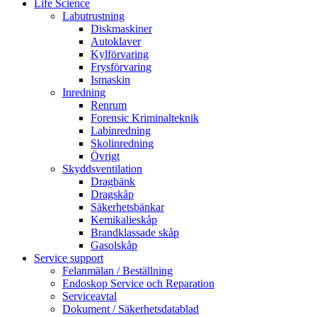
Life Science
Labutrustning
Diskmaskiner
Autoklaver
Kylförvaring
Frysförvaring
Ismaskin
Inredning
Renrum
Forensic Kriminalteknik
Labinredning
Skolinredning
Övrigt
Skyddsventilation
Dragbänk
Dragskåp
Säkerhetsbänkar
Kemikalieskåp
Brandklassade skåp
Gasolskåp
Service support
Felanmälan / Beställning
Endoskop Service och Reparation
Serviceavtal
Dokument / Säkerhetsdatablad