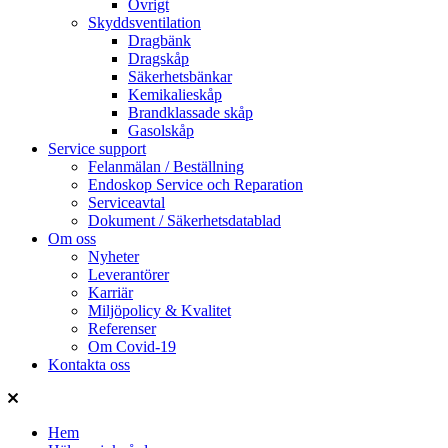
Övrigt
Skyddsventilation
Dragbänk
Dragskåp
Säkerhetsbänkar
Kemikalieskåp
Brandklassade skåp
Gasolskåp
Service support
Felanmälan / Beställning
Endoskop Service och Reparation
Serviceavtal
Dokument / Säkerhetsdatablad
Om oss
Nyheter
Leverantörer
Karriär
Miljöpolicy & Kvalitet
Referenser
Om Covid-19
Kontakta oss
Hem