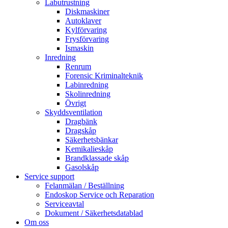
Labutrustning
Diskmaskiner
Autoklaver
Kylförvaring
Frysförvaring
Ismaskin
Inredning
Renrum
Forensic Kriminalteknik
Labinredning
Skolinredning
Övrigt
Skyddsventilation
Dragbänk
Dragskåp
Säkerhetsbänkar
Kemikalieskåp
Brandklassade skåp
Gasolskåp
Service support
Felanmälan / Beställning
Endoskop Service och Reparation
Serviceavtal
Dokument / Säkerhetsdatablad
Om oss