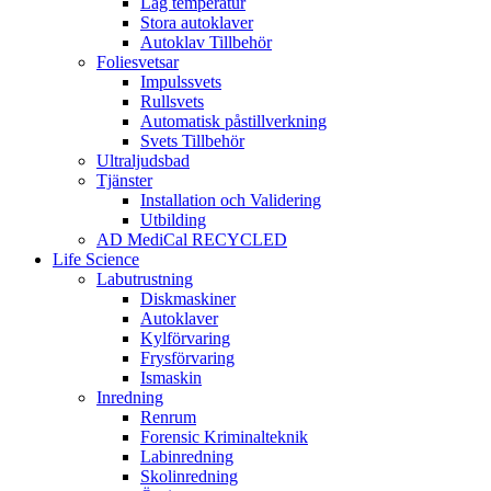
Låg temperatur
Stora autoklaver
Autoklav Tillbehör
Foliesvetsar
Impulssvets
Rullsvets
Automatisk påstillverkning
Svets Tillbehör
Ultraljudsbad
Tjänster
Installation och Validering
Utbilding
AD MediCal RECYCLED
Life Science
Labutrustning
Diskmaskiner
Autoklaver
Kylförvaring
Frysförvaring
Ismaskin
Inredning
Renrum
Forensic Kriminalteknik
Labinredning
Skolinredning