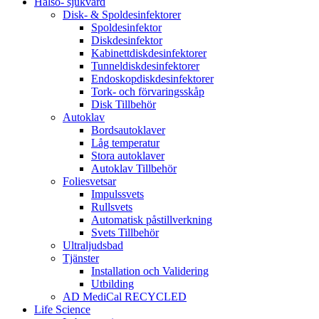
Hälso- sjukvård
Disk- & Spoldesinfektorer
Spoldesinfektor
Diskdesinfektor
Kabinettdiskdesinfektorer
Tunneldiskdesinfektorer
Endoskopdiskdesinfektorer
Tork- och förvaringsskåp
Disk Tillbehör
Autoklav
Bordsautoklaver
Låg temperatur
Stora autoklaver
Autoklav Tillbehör
Foliesvetsar
Impulssvets
Rullsvets
Automatisk påstillverkning
Svets Tillbehör
Ultraljudsbad
Tjänster
Installation och Validering
Utbilding
AD MediCal RECYCLED
Life Science