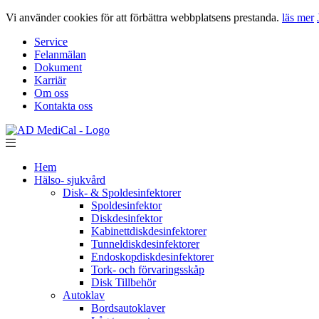
Vi använder cookies för att förbättra webbplatsens prestanda.
läs mer
Service
Felanmälan
Dokument
Karriär
Om oss
Kontakta oss
Hem
Hälso- sjukvård
Disk- & Spoldesinfektorer
Spoldesinfektor
Diskdesinfektor
Kabinettdiskdesinfektorer
Tunneldiskdesinfektorer
Endoskopdiskdesinfektorer
Tork- och förvaringsskåp
Disk Tillbehör
Autoklav
Bordsautoklaver