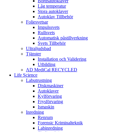
Bordsautoklaver
Låg temperatur
Stora autoklaver
Autoklav Tillbehör
Foliesvetsar
Impulssvets
Rullsvets
Automatisk påstillverkning
Svets Tillbehör
Ultraljudsbad
Tjänster
Installation och Validering
Utbilding
AD MediCal RECYCLED
Life Science
Labutrustning
Diskmaskiner
Autoklaver
Kylförvaring
Frysförvaring
Ismaskin
Inredning
Renrum
Forensic Kriminalteknik
Labinredning