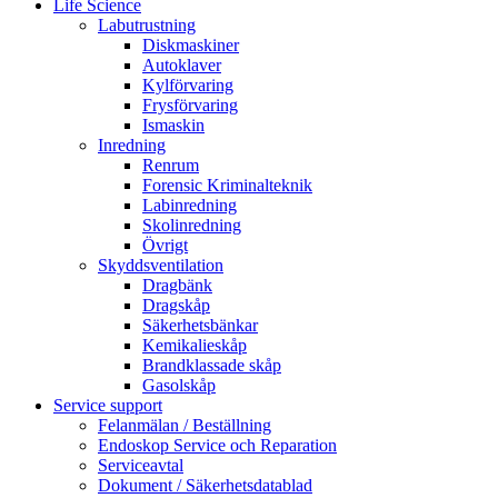
Life Science
Labutrustning
Diskmaskiner
Autoklaver
Kylförvaring
Frysförvaring
Ismaskin
Inredning
Renrum
Forensic Kriminalteknik
Labinredning
Skolinredning
Övrigt
Skyddsventilation
Dragbänk
Dragskåp
Säkerhetsbänkar
Kemikalieskåp
Brandklassade skåp
Gasolskåp
Service support
Felanmälan / Beställning
Endoskop Service och Reparation
Serviceavtal
Dokument / Säkerhetsdatablad