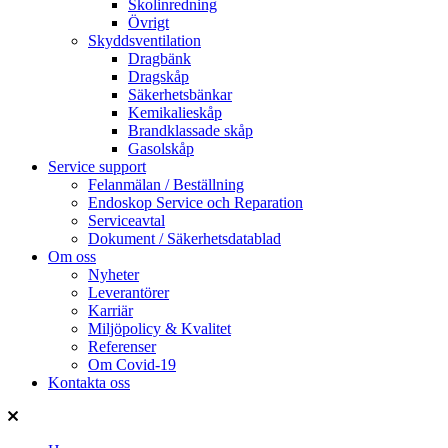
Skolinredning
Övrigt
Skyddsventilation
Dragbänk
Dragskåp
Säkerhetsbänkar
Kemikalieskåp
Brandklassade skåp
Gasolskåp
Service support
Felanmälan / Beställning
Endoskop Service och Reparation
Serviceavtal
Dokument / Säkerhetsdatablad
Om oss
Nyheter
Leverantörer
Karriär
Miljöpolicy & Kvalitet
Referenser
Om Covid-19
Kontakta oss