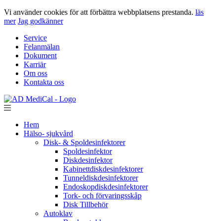
Vi använder cookies för att förbättra webbplatsens prestanda.
läs
mer
Jag godkänner
Service
Felanmälan
Dokument
Karriär
Om oss
Kontakta oss
Hem
Hälso- sjukvård
Disk- & Spoldesinfektorer
Spoldesinfektor
Diskdesinfektor
Kabinettdiskdesinfektorer
Tunneldiskdesinfektorer
Endoskopdiskdesinfektorer
Tork- och förvaringsskåp
Disk Tillbehör
Autoklav