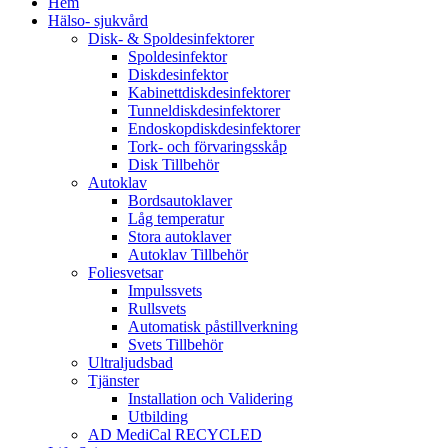
Hem
Hälso- sjukvård
Disk- & Spoldesinfektorer
Spoldesinfektor
Diskdesinfektor
Kabinettdiskdesinfektorer
Tunneldiskdesinfektorer
Endoskopdiskdesinfektorer
Tork- och förvaringsskåp
Disk Tillbehör
Autoklav
Bordsautoklaver
Låg temperatur
Stora autoklaver
Autoklav Tillbehör
Foliesvetsar
Impulssvets
Rullsvets
Automatisk påstillverkning
Svets Tillbehör
Ultraljudsbad
Tjänster
Installation och Validering
Utbilding
AD MediCal RECYCLED