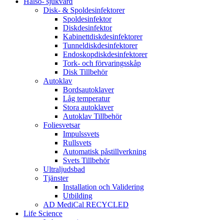
Hälso- sjukvård
Disk- & Spoldesinfektorer
Spoldesinfektor
Diskdesinfektor
Kabinettdiskdesinfektorer
Tunneldiskdesinfektorer
Endoskopdiskdesinfektorer
Tork- och förvaringsskåp
Disk Tillbehör
Autoklav
Bordsautoklaver
Låg temperatur
Stora autoklaver
Autoklav Tillbehör
Foliesvetsar
Impulssvets
Rullsvets
Automatisk påstillverkning
Svets Tillbehör
Ultraljudsbad
Tjänster
Installation och Validering
Utbilding
AD MediCal RECYCLED
Life Science