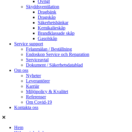
Övrigt
Skyddsventilation
Dragbänk
Dragskåp
Säkerhetsbänkar
Kemikalieskåp
Brandklassade skåp
Gasolskåp
Service support
Felanmälan / Beställning
Endoskop Service och Reparation
Serviceavtal
Dokument / Säkerhetsdatablad
Om oss
Nyheter
Leverantörer
Karriär
Miljöpolicy & Kvalitet
Referenser
Om Covid-19
Kontakta oss
Hem