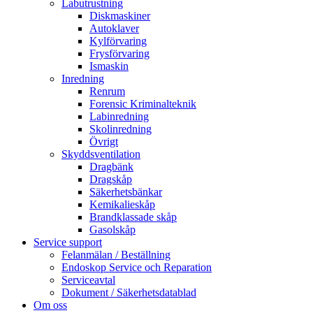
Labutrustning
Diskmaskiner
Autoklaver
Kylförvaring
Frysförvaring
Ismaskin
Inredning
Renrum
Forensic Kriminalteknik
Labinredning
Skolinredning
Övrigt
Skyddsventilation
Dragbänk
Dragskåp
Säkerhetsbänkar
Kemikalieskåp
Brandklassade skåp
Gasolskåp
Service support
Felanmälan / Beställning
Endoskop Service och Reparation
Serviceavtal
Dokument / Säkerhetsdatablad
Om oss