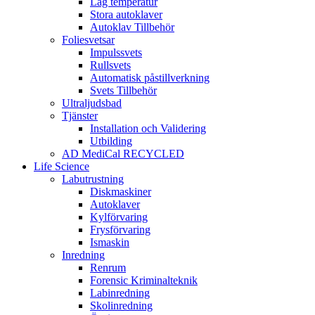
Låg temperatur
Stora autoklaver
Autoklav Tillbehör
Foliesvetsar
Impulssvets
Rullsvets
Automatisk påstillverkning
Svets Tillbehör
Ultraljudsbad
Tjänster
Installation och Validering
Utbilding
AD MediCal RECYCLED
Life Science
Labutrustning
Diskmaskiner
Autoklaver
Kylförvaring
Frysförvaring
Ismaskin
Inredning
Renrum
Forensic Kriminalteknik
Labinredning
Skolinredning