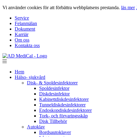
Vi använder cookies för att förbättra webbplatsens prestanda.
läs mer
Service
Felanmälan
Dokument
Karriär
Om oss
Kontakta oss
Hem
Hälso- sjukvård
Disk- & Spoldesinfektorer
Spoldesinfektor
Diskdesinfektor
Kabinettdiskdesinfektorer
Tunneldiskdesinfektorer
Endoskopdiskdesinfektorer
Tork- och förvaringsskåp
Disk Tillbehör
Autoklav
Bordsautoklaver