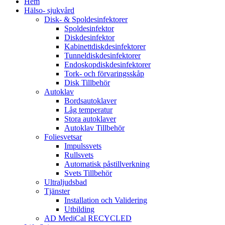
Hem
Hälso- sjukvård
Disk- & Spoldesinfektorer
Spoldesinfektor
Diskdesinfektor
Kabinettdiskdesinfektorer
Tunneldiskdesinfektorer
Endoskopdiskdesinfektorer
Tork- och förvaringsskåp
Disk Tillbehör
Autoklav
Bordsautoklaver
Låg temperatur
Stora autoklaver
Autoklav Tillbehör
Foliesvetsar
Impulssvets
Rullsvets
Automatisk påstillverkning
Svets Tillbehör
Ultraljudsbad
Tjänster
Installation och Validering
Utbilding
AD MediCal RECYCLED