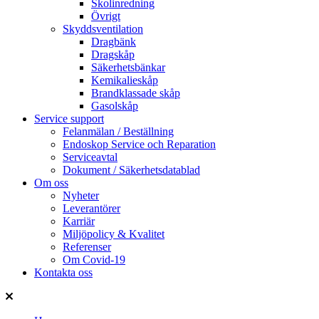
Skolinredning
Övrigt
Skyddsventilation
Dragbänk
Dragskåp
Säkerhetsbänkar
Kemikalieskåp
Brandklassade skåp
Gasolskåp
Service support
Felanmälan / Beställning
Endoskop Service och Reparation
Serviceavtal
Dokument / Säkerhetsdatablad
Om oss
Nyheter
Leverantörer
Karriär
Miljöpolicy & Kvalitet
Referenser
Om Covid-19
Kontakta oss