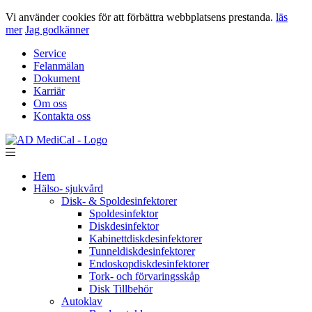
Vi använder cookies för att förbättra webbplatsens prestanda.
läs
mer
Jag godkänner
Service
Felanmälan
Dokument
Karriär
Om oss
Kontakta oss
Hem
Hälso- sjukvård
Disk- & Spoldesinfektorer
Spoldesinfektor
Diskdesinfektor
Kabinettdiskdesinfektorer
Tunneldiskdesinfektorer
Endoskopdiskdesinfektorer
Tork- och förvaringsskåp
Disk Tillbehör
Autoklav