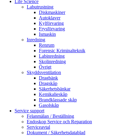
Life Science
Labutrustning
Diskmaskiner
Autoklaver
Kylförvaring
Frysförvaring
Ismaskin
Inredning
Renrum
Forensic Kriminalteknik
Labinredning
Skolinredning
Övrigt
Skyddsventilation
Dragbänk
Dragskåp
Säkerhetsbänkar
Kemikalieskåp
Brandklassade skåp
Gasolskåp
Service support
Felanmälan / Beställning
Endoskop Service och Reparation
Serviceavtal
Dokument / Säkerhetsdatablad