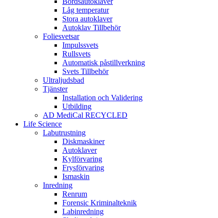
Bordsautoklaver
Låg temperatur
Stora autoklaver
Autoklav Tillbehör
Foliesvetsar
Impulssvets
Rullsvets
Automatisk påstillverkning
Svets Tillbehör
Ultraljudsbad
Tjänster
Installation och Validering
Utbilding
AD MediCal RECYCLED
Life Science
Labutrustning
Diskmaskiner
Autoklaver
Kylförvaring
Frysförvaring
Ismaskin
Inredning
Renrum
Forensic Kriminalteknik
Labinredning