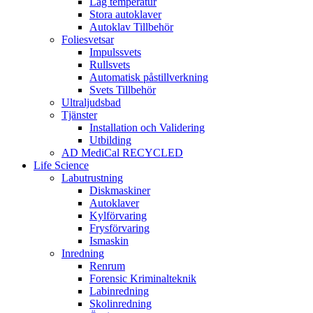
Låg temperatur
Stora autoklaver
Autoklav Tillbehör
Foliesvetsar
Impulssvets
Rullsvets
Automatisk påstillverkning
Svets Tillbehör
Ultraljudsbad
Tjänster
Installation och Validering
Utbilding
AD MediCal RECYCLED
Life Science
Labutrustning
Diskmaskiner
Autoklaver
Kylförvaring
Frysförvaring
Ismaskin
Inredning
Renrum
Forensic Kriminalteknik
Labinredning
Skolinredning