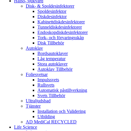
Hälso- sjukvård
Disk- & Spoldesinfektorer
Spoldesinfektor
Diskdesinfektor
Kabinettdiskdesinfektorer
Tunneldiskdesinfektorer
Endoskopdiskdesinfektorer
Tork- och förvaringsskåp
Disk Tillbehör
Autoklav
Bordsautoklaver
Låg temperatur
Stora autoklaver
Autoklav Tillbehör
Foliesvetsar
Impulssvets
Rullsvets
Automatisk påstillverkning
Svets Tillbehör
Ultraljudsbad
Tjänster
Installation och Validering
Utbilding
AD MediCal RECYCLED
Life Science