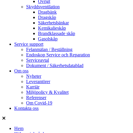
Övrigt
Skyddsventilation
Dragbänk
Dragskåp
Säkerhetsbänkar
Kemikalieskåp
Brandklassade skåp
Gasolskåp
Service support
Felanmälan / Beställning
Endoskop Service och Reparation
Serviceavtal
Dokument / Säkerhetsdatablad
Om oss
Nyheter
Leverantörer
Karriär
Miljöpolicy & Kvalitet
Referenser
Om Covid-19
Kontakta oss
Hem