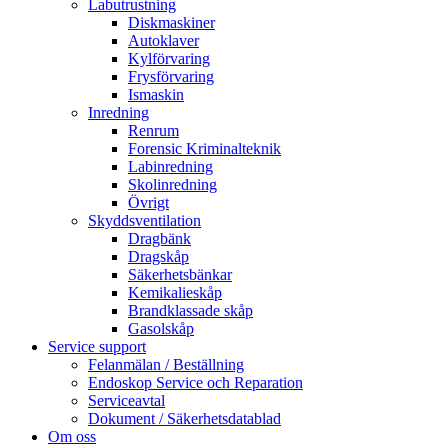
Labutrustning
Diskmaskiner
Autoklaver
Kylförvaring
Frysförvaring
Ismaskin
Inredning
Renrum
Forensic Kriminalteknik
Labinredning
Skolinredning
Övrigt
Skyddsventilation
Dragbänk
Dragskåp
Säkerhetsbänkar
Kemikalieskåp
Brandklassade skåp
Gasolskåp
Service support
Felanmälan / Beställning
Endoskop Service och Reparation
Serviceavtal
Dokument / Säkerhetsdatablad
Om oss