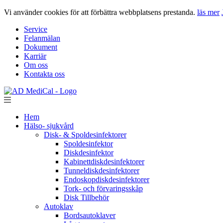
Vi använder cookies för att förbättra webbplatsens prestanda.
läs mer
Service
Felanmälan
Dokument
Karriär
Om oss
Kontakta oss
Hem
Hälso- sjukvård
Disk- & Spoldesinfektorer
Spoldesinfektor
Diskdesinfektor
Kabinettdiskdesinfektorer
Tunneldiskdesinfektorer
Endoskopdiskdesinfektorer
Tork- och förvaringsskåp
Disk Tillbehör
Autoklav
Bordsautoklaver