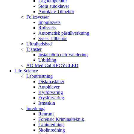
Låg temperatur
Stora autoklaver
Autoklav Tillbehör
Foliesvetsar
Impulssvets
Rullsvets
Automatisk påstillverkning
Svets Tillbehör
Ultraljudsbad
Tjänster
Installation och Validering
Utbilding
AD MediCal RECYCLED
Life Science
Labutrustning
Diskmaskiner
Autoklaver
Kylförvaring
Frysförvaring
Ismaskin
Inredning
Renrum
Forensic Kriminalteknik
Labinredning
Skolinredning