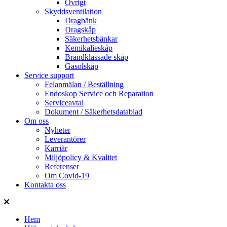
Övrigt
Skyddsventilation
Dragbänk
Dragskåp
Säkerhetsbänkar
Kemikalieskåp
Brandklassade skåp
Gasolskåp
Service support
Felanmälan / Beställning
Endoskop Service och Reparation
Serviceavtal
Dokument / Säkerhetsdatablad
Om oss
Nyheter
Leverantörer
Karriär
Miljöpolicy & Kvalitet
Referenser
Om Covid-19
Kontakta oss
Hem