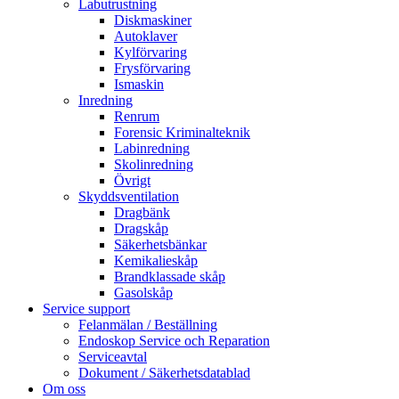
Labutrustning
Diskmaskiner
Autoklaver
Kylförvaring
Frysförvaring
Ismaskin
Inredning
Renrum
Forensic Kriminalteknik
Labinredning
Skolinredning
Övrigt
Skyddsventilation
Dragbänk
Dragskåp
Säkerhetsbänkar
Kemikalieskåp
Brandklassade skåp
Gasolskåp
Service support
Felanmälan / Beställning
Endoskop Service och Reparation
Serviceavtal
Dokument / Säkerhetsdatablad
Om oss