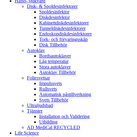
Hälso- sjukvård
Disk- & Spoldesinfektorer
Spoldesinfektor
Diskdesinfektor
Kabinettdiskdesinfektorer
Tunneldiskdesinfektorer
Endoskopdiskdesinfektorer
Tork- och förvaringsskåp
Disk Tillbehör
Autoklav
Bordsautoklaver
Låg temperatur
Stora autoklaver
Autoklav Tillbehör
Foliesvetsar
Impulssvets
Rullsvets
Automatisk påstillverkning
Svets Tillbehör
Ultraljudsbad
Tjänster
Installation och Validering
Utbilding
AD MediCal RECYCLED
Life Science