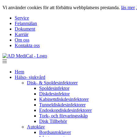
Vi använder cookies för att förbättra webbplatsens prestanda.
läs mer
Service
Felanmälan
Dokument
Karriär
Om oss
Kontakta oss
Hem
Hälso- sjukvård
Disk- & Spoldesinfektorer
Spoldesinfektor
Diskdesinfektor
Kabinettdiskdesinfektorer
Tunneldiskdesinfektorer
Endoskopdiskdesinfektorer
Tork- och förvaringsskåp
Disk Tillbehör
Autoklav
Bordsautoklaver