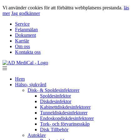
Vi använder cookies för att förbättra webbplatsens prestanda.
läs
mer
Jag godkänner
Service
Felanmälan
Dokument
Karriär
Om oss
Kontakta oss
Hem
Hälso- sjukvård
Disk- & Spoldesinfektorer
Spoldesinfektor
Diskdesinfektor
Kabinettdiskdesinfektorer
Tunneldiskdesinfektorer
Endoskopdiskdesinfektorer
Tork- och förvaringsskåp
Disk Tillbehör
Autoklav