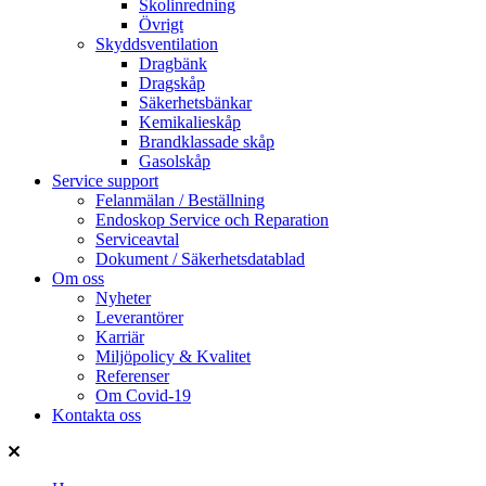
Skolinredning
Övrigt
Skyddsventilation
Dragbänk
Dragskåp
Säkerhetsbänkar
Kemikalieskåp
Brandklassade skåp
Gasolskåp
Service support
Felanmälan / Beställning
Endoskop Service och Reparation
Serviceavtal
Dokument / Säkerhetsdatablad
Om oss
Nyheter
Leverantörer
Karriär
Miljöpolicy & Kvalitet
Referenser
Om Covid-19
Kontakta oss