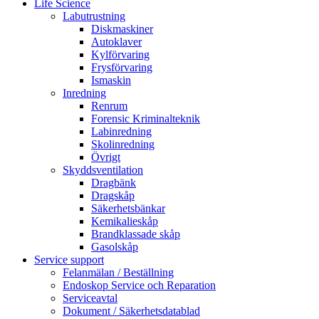
Life Science
Labutrustning
Diskmaskiner
Autoklaver
Kylförvaring
Frysförvaring
Ismaskin
Inredning
Renrum
Forensic Kriminalteknik
Labinredning
Skolinredning
Övrigt
Skyddsventilation
Dragbänk
Dragskåp
Säkerhetsbänkar
Kemikalieskåp
Brandklassade skåp
Gasolskåp
Service support
Felanmälan / Beställning
Endoskop Service och Reparation
Serviceavtal
Dokument / Säkerhetsdatablad