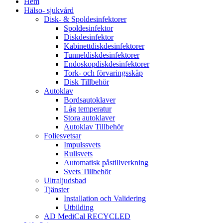
Hem
Hälso- sjukvård
Disk- & Spoldesinfektorer
Spoldesinfektor
Diskdesinfektor
Kabinettdiskdesinfektorer
Tunneldiskdesinfektorer
Endoskopdiskdesinfektorer
Tork- och förvaringsskåp
Disk Tillbehör
Autoklav
Bordsautoklaver
Låg temperatur
Stora autoklaver
Autoklav Tillbehör
Foliesvetsar
Impulssvets
Rullsvets
Automatisk påstillverkning
Svets Tillbehör
Ultraljudsbad
Tjänster
Installation och Validering
Utbilding
AD MediCal RECYCLED