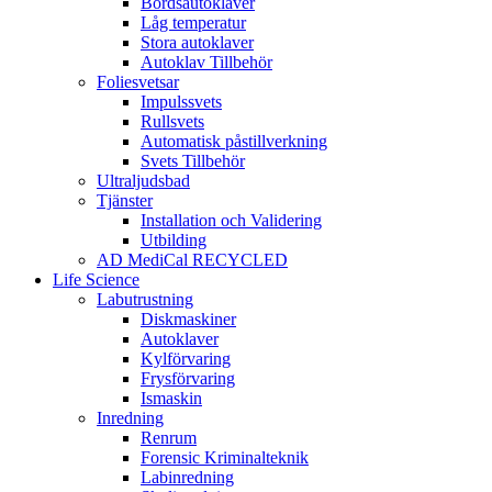
Bordsautoklaver
Låg temperatur
Stora autoklaver
Autoklav Tillbehör
Foliesvetsar
Impulssvets
Rullsvets
Automatisk påstillverkning
Svets Tillbehör
Ultraljudsbad
Tjänster
Installation och Validering
Utbilding
AD MediCal RECYCLED
Life Science
Labutrustning
Diskmaskiner
Autoklaver
Kylförvaring
Frysförvaring
Ismaskin
Inredning
Renrum
Forensic Kriminalteknik
Labinredning