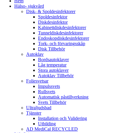
Hem
Hälso- sjukvård
Disk- & Spoldesinfektorer
Spoldesinfektor
Diskdesinfektor
Kabinettdiskdesinfektorer
Tunneldiskdesinfektorer
Endoskopdiskdesinfektorer
Tork- och förvaringsskåp
Disk Tillbehör
Autoklav
Bordsautoklaver
Låg temperatur
Stora autoklaver
Autoklav Tillbehör
Foliesvetsar
Impulssvets
Rullsvets
Automatisk påstillverkning
Svets Tillbehör
Ultraljudsbad
Tjänster
Installation och Validering
Utbilding
AD MediCal RECYCLED