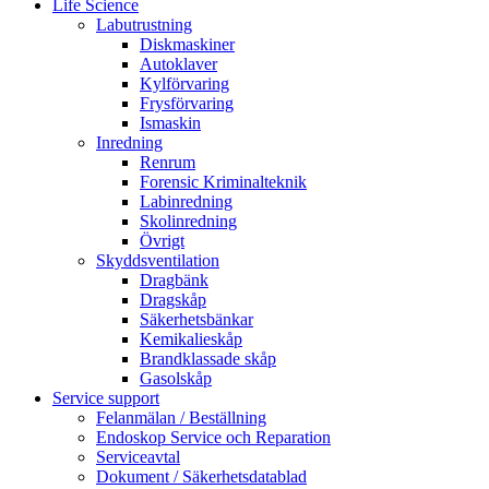
Life Science
Labutrustning
Diskmaskiner
Autoklaver
Kylförvaring
Frysförvaring
Ismaskin
Inredning
Renrum
Forensic Kriminalteknik
Labinredning
Skolinredning
Övrigt
Skyddsventilation
Dragbänk
Dragskåp
Säkerhetsbänkar
Kemikalieskåp
Brandklassade skåp
Gasolskåp
Service support
Felanmälan / Beställning
Endoskop Service och Reparation
Serviceavtal
Dokument / Säkerhetsdatablad