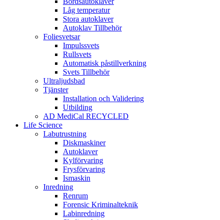
Bordsautoklaver
Låg temperatur
Stora autoklaver
Autoklav Tillbehör
Foliesvetsar
Impulssvets
Rullsvets
Automatisk påstillverkning
Svets Tillbehör
Ultraljudsbad
Tjänster
Installation och Validering
Utbilding
AD MediCal RECYCLED
Life Science
Labutrustning
Diskmaskiner
Autoklaver
Kylförvaring
Frysförvaring
Ismaskin
Inredning
Renrum
Forensic Kriminalteknik
Labinredning