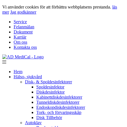
Vi använder cookies för att förbättra webbplatsens prestanda.
läs
mer
Jag godkänner
Service
Felanmälan
Dokument
Karriär
Om oss
Kontakta oss
Hem
Hälso- sjukvård
Disk- & Spoldesinfektorer
Spoldesinfektor
Diskdesinfektor
Kabinettdiskdesinfektorer
Tunneldiskdesinfektorer
Endoskopdiskdesinfektorer
Tork- och förvaringsskåp
Disk Tillbehör
Autoklav