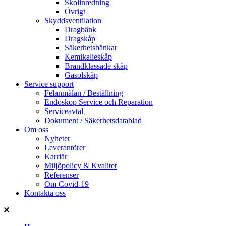
Skolinredning
Övrigt
Skyddsventilation
Dragbänk
Dragskåp
Säkerhetsbänkar
Kemikalieskåp
Brandklassade skåp
Gasolskåp
Service support
Felanmälan / Beställning
Endoskop Service och Reparation
Serviceavtal
Dokument / Säkerhetsdatablad
Om oss
Nyheter
Leverantörer
Karriär
Miljöpolicy & Kvalitet
Referenser
Om Covid-19
Kontakta oss