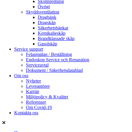
Skolinredning
Övrigt
Skyddsventilation
Dragbänk
Dragskåp
Säkerhetsbänkar
Kemikalieskåp
Brandklassade skåp
Gasolskåp
Service support
Felanmälan / Beställning
Endoskop Service och Reparation
Serviceavtal
Dokument / Säkerhetsdatablad
Om oss
Nyheter
Leverantörer
Karriär
Miljöpolicy & Kvalitet
Referenser
Om Covid-19
Kontakta oss