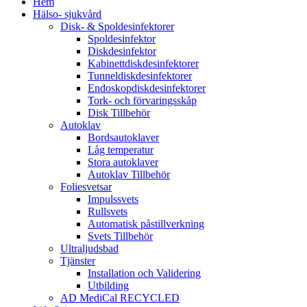
Hem
Hälso- sjukvård
Disk- & Spoldesinfektorer
Spoldesinfektor
Diskdesinfektor
Kabinettdiskdesinfektorer
Tunneldiskdesinfektorer
Endoskopdiskdesinfektorer
Tork- och förvaringsskåp
Disk Tillbehör
Autoklav
Bordsautoklaver
Låg temperatur
Stora autoklaver
Autoklav Tillbehör
Foliesvetsar
Impulssvets
Rullsvets
Automatisk påstillverkning
Svets Tillbehör
Ultraljudsbad
Tjänster
Installation och Validering
Utbilding
AD MediCal RECYCLED