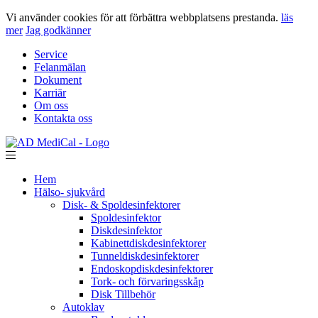
Vi använder cookies för att förbättra webbplatsens prestanda.
läs
mer
Jag godkänner
Service
Felanmälan
Dokument
Karriär
Om oss
Kontakta oss
Hem
Hälso- sjukvård
Disk- & Spoldesinfektorer
Spoldesinfektor
Diskdesinfektor
Kabinettdiskdesinfektorer
Tunneldiskdesinfektorer
Endoskopdiskdesinfektorer
Tork- och förvaringsskåp
Disk Tillbehör
Autoklav