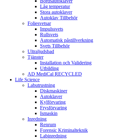
Bordsautoklaver
Låg temperatur
Stora autoklaver
Autoklav Tillbehör
Foliesvetsar
Impulssvets
Rullsvets
Automatisk påstillverkning
Svets Tillbehör
Ultraljudsbad
Tjänster
Installation och Validering
Utbilding
AD MediCal RECYCLED
Life Science
Labutrustning
Diskmaskiner
Autoklaver
Kylförvaring
Frysförvaring
Ismaskin
Inredning
Renrum
Forensic Kriminalteknik
Labinredning