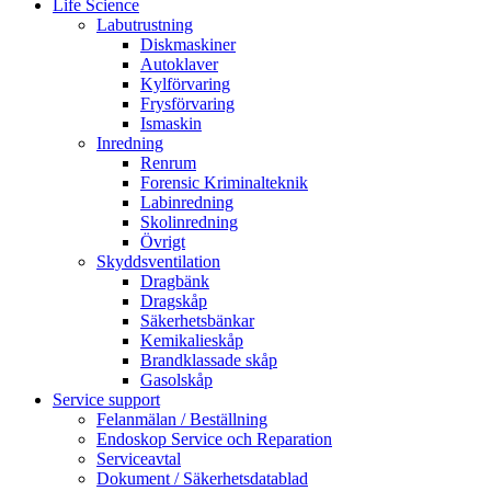
Life Science
Labutrustning
Diskmaskiner
Autoklaver
Kylförvaring
Frysförvaring
Ismaskin
Inredning
Renrum
Forensic Kriminalteknik
Labinredning
Skolinredning
Övrigt
Skyddsventilation
Dragbänk
Dragskåp
Säkerhetsbänkar
Kemikalieskåp
Brandklassade skåp
Gasolskåp
Service support
Felanmälan / Beställning
Endoskop Service och Reparation
Serviceavtal
Dokument / Säkerhetsdatablad