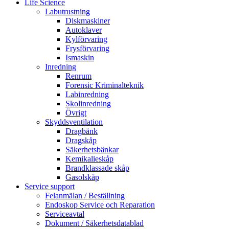
Life Science
Labutrustning
Diskmaskiner
Autoklaver
Kylförvaring
Frysförvaring
Ismaskin
Inredning
Renrum
Forensic Kriminalteknik
Labinredning
Skolinredning
Övrigt
Skyddsventilation
Dragbänk
Dragskåp
Säkerhetsbänkar
Kemikalieskåp
Brandklassade skåp
Gasolskåp
Service support
Felanmälan / Beställning
Endoskop Service och Reparation
Serviceavtal
Dokument / Säkerhetsdatablad