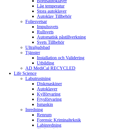
Bordsautoklaver
Låg temperatur
Stora autoklaver
Autoklav Tillbehör
Foliesvetsar
Impulssvets
Rullsvets
Automatisk påstillverkning
Svets Tillbehör
Ultraljudsbad
Tjänster
Installation och Validering
Utbilding
AD MediCal RECYCLED
Life Science
Labutrustning
Diskmaskiner
Autoklaver
Kylförvaring
Frysförvaring
Ismaskin
Inredning
Renrum
Forensic Kriminalteknik
Labinredning