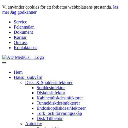
Vi använder cookies för att förbättra webbplatsens prestanda.
läs
mer
Jag godkänner
Service
Felanmälan
Dokument
Karriär
Om oss
Kontakta oss
Hem
Hälso- sjukvård
Disk- & Spoldesinfektorer
Spoldesinfektor
Diskdesinfektor
Kabinettdiskdesinfektorer
Tunneldiskdesinfektorer
Endoskopdiskdesinfektorer
Tork- och förvaringsskåp
Disk Tillbehör
Autoklav