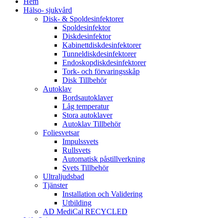
Hem
Hälso- sjukvård
Disk- & Spoldesinfektorer
Spoldesinfektor
Diskdesinfektor
Kabinettdiskdesinfektorer
Tunneldiskdesinfektorer
Endoskopdiskdesinfektorer
Tork- och förvaringsskåp
Disk Tillbehör
Autoklav
Bordsautoklaver
Låg temperatur
Stora autoklaver
Autoklav Tillbehör
Foliesvetsar
Impulssvets
Rullsvets
Automatisk påstillverkning
Svets Tillbehör
Ultraljudsbad
Tjänster
Installation och Validering
Utbilding
AD MediCal RECYCLED