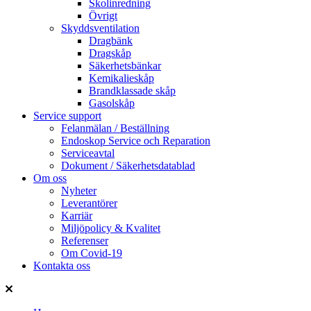
Skolinredning
Övrigt
Skyddsventilation
Dragbänk
Dragskåp
Säkerhetsbänkar
Kemikalieskåp
Brandklassade skåp
Gasolskåp
Service support
Felanmälan / Beställning
Endoskop Service och Reparation
Serviceavtal
Dokument / Säkerhetsdatablad
Om oss
Nyheter
Leverantörer
Karriär
Miljöpolicy & Kvalitet
Referenser
Om Covid-19
Kontakta oss