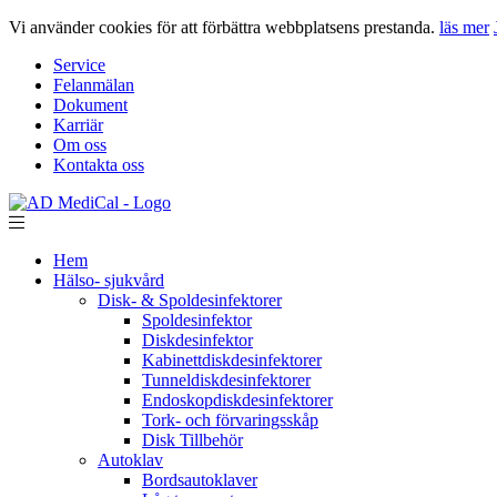
Vi använder cookies för att förbättra webbplatsens prestanda.
läs mer
Service
Felanmälan
Dokument
Karriär
Om oss
Kontakta oss
Hem
Hälso- sjukvård
Disk- & Spoldesinfektorer
Spoldesinfektor
Diskdesinfektor
Kabinettdiskdesinfektorer
Tunneldiskdesinfektorer
Endoskopdiskdesinfektorer
Tork- och förvaringsskåp
Disk Tillbehör
Autoklav
Bordsautoklaver