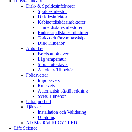
Hälso- sjukvård
Disk- & Spoldesinfektorer
Spoldesinfektor
Diskdesinfektor
Kabinettdiskdesinfektorer
Tunneldiskdesinfektorer
Endoskopdiskdesinfektorer
Tork- och förvaringsskåp
Disk Tillbehör
Autoklav
Bordsautoklaver
Låg temperatur
Stora autoklaver
Autoklav Tillbehör
Foliesvetsar
Impulssvets
Rullsvets
Automatisk påstillverkning
Svets Tillbehör
Ultraljudsbad
Tjänster
Installation och Validering
Utbilding
AD MediCal RECYCLED
Life Science