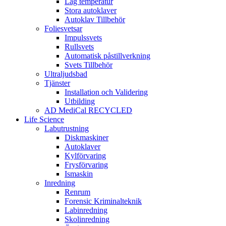
Låg temperatur
Stora autoklaver
Autoklav Tillbehör
Foliesvetsar
Impulssvets
Rullsvets
Automatisk påstillverkning
Svets Tillbehör
Ultraljudsbad
Tjänster
Installation och Validering
Utbilding
AD MediCal RECYCLED
Life Science
Labutrustning
Diskmaskiner
Autoklaver
Kylförvaring
Frysförvaring
Ismaskin
Inredning
Renrum
Forensic Kriminalteknik
Labinredning
Skolinredning