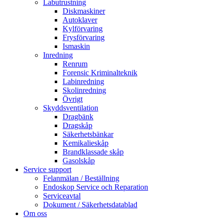
Labutrustning
Diskmaskiner
Autoklaver
Kylförvaring
Frysförvaring
Ismaskin
Inredning
Renrum
Forensic Kriminalteknik
Labinredning
Skolinredning
Övrigt
Skyddsventilation
Dragbänk
Dragskåp
Säkerhetsbänkar
Kemikalieskåp
Brandklassade skåp
Gasolskåp
Service support
Felanmälan / Beställning
Endoskop Service och Reparation
Serviceavtal
Dokument / Säkerhetsdatablad
Om oss