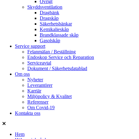
Övrigt
Skyddsventilation
Dragbänk
Dragskåp
Säkerhetsbänkar
Kemikalieskåp
Brandklassade skåp
Gasolskåp
Service support
Felanmälan / Beställning
Endoskop Service och Reparation
Serviceavtal
Dokument / Säkerhetsdatablad
Om oss
Nyheter
Leverantörer
Karriär
Miljöpolicy & Kvalitet
Referenser
Om Covid-19
Kontakta oss
Hem