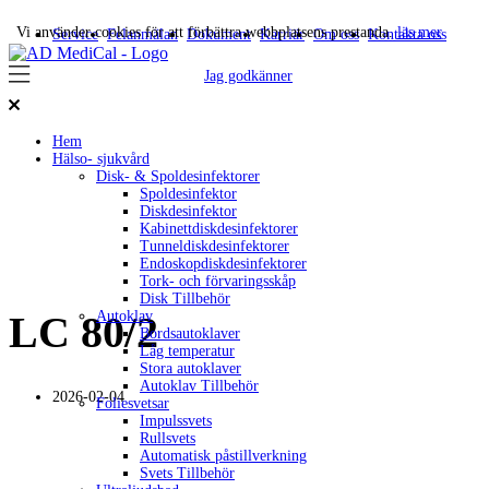
Vi använder cookies för att förbättra webbplatsens prestanda.
läs mer
Service
Felanmälan
Dokument
Karriär
Om oss
Kontakta oss
Jag godkänner
Hem
Hälso- sjukvård
Disk- & Spoldesinfektorer
Spoldesinfektor
Diskdesinfektor
Kabinettdiskdesinfektorer
Tunneldiskdesinfektorer
Endoskopdiskdesinfektorer
Tork- och förvaringsskåp
Disk Tillbehör
Autoklav
LC 80/2
Bordsautoklaver
Låg temperatur
Stora autoklaver
Autoklav Tillbehör
2026-02-04
Foliesvetsar
Impulssvets
Rullsvets
Automatisk påstillverkning
Svets Tillbehör