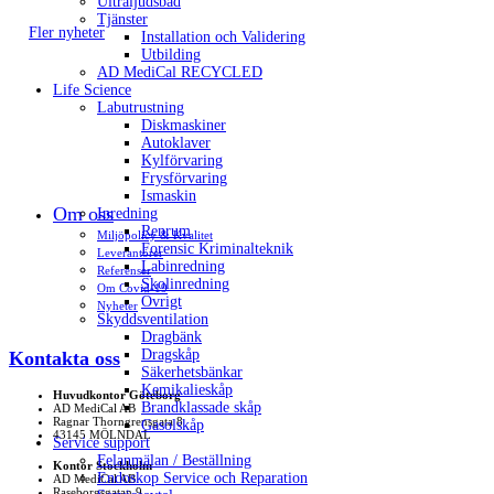
Ultraljudsbad
Tjänster
Fler nyheter
Installation och Validering
Utbilding
AD MediCal RECYCLED
Life Science
Labutrustning
Diskmaskiner
Autoklaver
Kylförvaring
Frysförvaring
Ismaskin
Om oss
Inredning
Renrum
Miljöpolicy & Kvalitet
Forensic Kriminalteknik
Leverantörer
Labinredning
Referenser
Skolinredning
Om Covid-19
Övrigt
Nyheter
Skyddsventilation
Dragbänk
Dragskåp
Kontakta oss
Säkerhetsbänkar
Kemikalieskåp
Huvudkontor Göteborg
Brandklassade skåp
AD MediCal AB
Ragnar Thorngrensgata 8
Gasolskåp
43145 MÖLNDAL
Service support
Felanmälan / Beställning
Kontor Stockholm
Endoskop Service och Reparation
AD MediCal AB
Raseborgsgatan 9