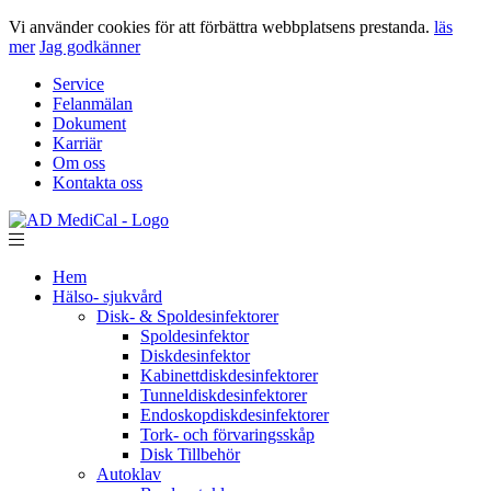
Vi använder cookies för att förbättra webbplatsens prestanda.
läs
mer
Jag godkänner
Service
Felanmälan
Dokument
Karriär
Om oss
Kontakta oss
Hem
Hälso- sjukvård
Disk- & Spoldesinfektorer
Spoldesinfektor
Diskdesinfektor
Kabinettdiskdesinfektorer
Tunneldiskdesinfektorer
Endoskopdiskdesinfektorer
Tork- och förvaringsskåp
Disk Tillbehör
Autoklav