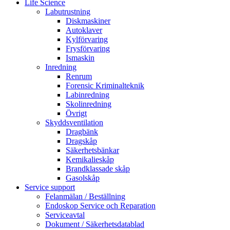
Life Science
Labutrustning
Diskmaskiner
Autoklaver
Kylförvaring
Frysförvaring
Ismaskin
Inredning
Renrum
Forensic Kriminalteknik
Labinredning
Skolinredning
Övrigt
Skyddsventilation
Dragbänk
Dragskåp
Säkerhetsbänkar
Kemikalieskåp
Brandklassade skåp
Gasolskåp
Service support
Felanmälan / Beställning
Endoskop Service och Reparation
Serviceavtal
Dokument / Säkerhetsdatablad