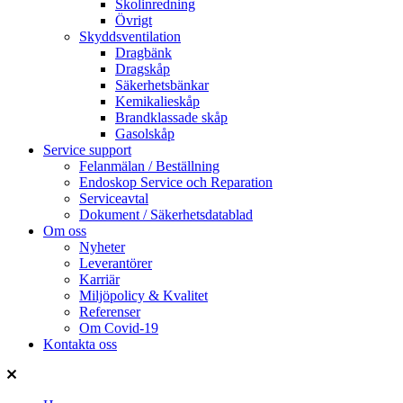
Skolinredning
Övrigt
Skyddsventilation
Dragbänk
Dragskåp
Säkerhetsbänkar
Kemikalieskåp
Brandklassade skåp
Gasolskåp
Service support
Felanmälan / Beställning
Endoskop Service och Reparation
Serviceavtal
Dokument / Säkerhetsdatablad
Om oss
Nyheter
Leverantörer
Karriär
Miljöpolicy & Kvalitet
Referenser
Om Covid-19
Kontakta oss