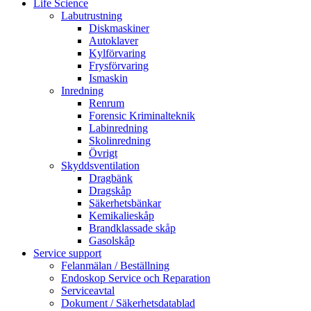
Life Science
Labutrustning
Diskmaskiner
Autoklaver
Kylförvaring
Frysförvaring
Ismaskin
Inredning
Renrum
Forensic Kriminalteknik
Labinredning
Skolinredning
Övrigt
Skyddsventilation
Dragbänk
Dragskåp
Säkerhetsbänkar
Kemikalieskåp
Brandklassade skåp
Gasolskåp
Service support
Felanmälan / Beställning
Endoskop Service och Reparation
Serviceavtal
Dokument / Säkerhetsdatablad