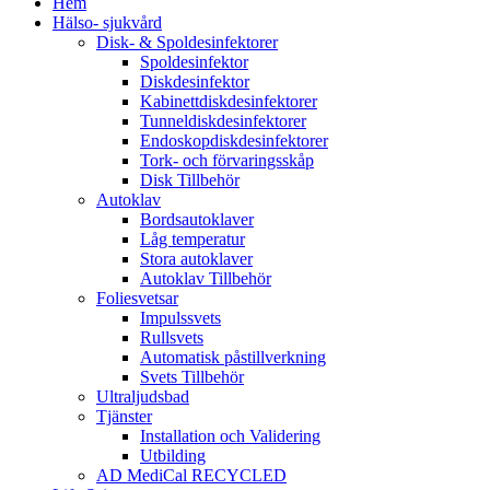
Hem
Hälso- sjukvård
Disk- & Spoldesinfektorer
Spoldesinfektor
Diskdesinfektor
Kabinettdiskdesinfektorer
Tunneldiskdesinfektorer
Endoskopdiskdesinfektorer
Tork- och förvaringsskåp
Disk Tillbehör
Autoklav
Bordsautoklaver
Låg temperatur
Stora autoklaver
Autoklav Tillbehör
Foliesvetsar
Impulssvets
Rullsvets
Automatisk påstillverkning
Svets Tillbehör
Ultraljudsbad
Tjänster
Installation och Validering
Utbilding
AD MediCal RECYCLED