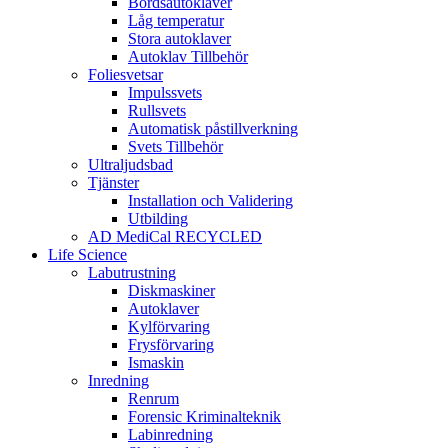
Bordsautoklaver
Låg temperatur
Stora autoklaver
Autoklav Tillbehör
Foliesvetsar
Impulssvets
Rullsvets
Automatisk påstillverkning
Svets Tillbehör
Ultraljudsbad
Tjänster
Installation och Validering
Utbilding
AD MediCal RECYCLED
Life Science
Labutrustning
Diskmaskiner
Autoklaver
Kylförvaring
Frysförvaring
Ismaskin
Inredning
Renrum
Forensic Kriminalteknik
Labinredning