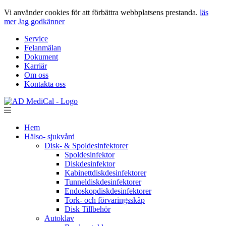
Vi använder cookies för att förbättra webbplatsens prestanda.
läs
mer
Jag godkänner
Service
Felanmälan
Dokument
Karriär
Om oss
Kontakta oss
Hem
Hälso- sjukvård
Disk- & Spoldesinfektorer
Spoldesinfektor
Diskdesinfektor
Kabinettdiskdesinfektorer
Tunneldiskdesinfektorer
Endoskopdiskdesinfektorer
Tork- och förvaringsskåp
Disk Tillbehör
Autoklav