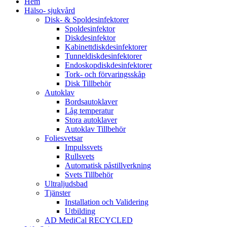
Hem
Hälso- sjukvård
Disk- & Spoldesinfektorer
Spoldesinfektor
Diskdesinfektor
Kabinettdiskdesinfektorer
Tunneldiskdesinfektorer
Endoskopdiskdesinfektorer
Tork- och förvaringsskåp
Disk Tillbehör
Autoklav
Bordsautoklaver
Låg temperatur
Stora autoklaver
Autoklav Tillbehör
Foliesvetsar
Impulssvets
Rullsvets
Automatisk påstillverkning
Svets Tillbehör
Ultraljudsbad
Tjänster
Installation och Validering
Utbilding
AD MediCal RECYCLED