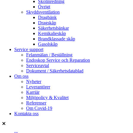
Skolinredning
Övrigt
Skyddsventilation
Dragbänk
Dragskåp
Säkerhetsbänkar
Kemikalieskåp
Brandklassade skåp
Gasolskåp
Service support
Felanmälan / Beställning
Endoskop Service och Reparation
Serviceavtal
Dokument / Säkerhetsdatablad
Om oss
Nyheter
Leverantörer
Karriär
Miljöpolicy & Kvalitet
Referenser
Om Covid-19
Kontakta oss