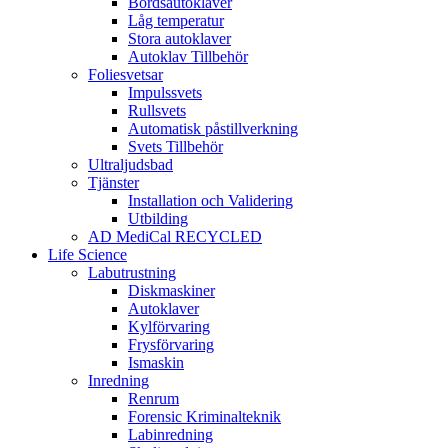
Bordsautoklaver
Låg temperatur
Stora autoklaver
Autoklav Tillbehör
Foliesvetsar
Impulssvets
Rullsvets
Automatisk påstillverkning
Svets Tillbehör
Ultraljudsbad
Tjänster
Installation och Validering
Utbilding
AD MediCal RECYCLED
Life Science
Labutrustning
Diskmaskiner
Autoklaver
Kylförvaring
Frysförvaring
Ismaskin
Inredning
Renrum
Forensic Kriminalteknik
Labinredning