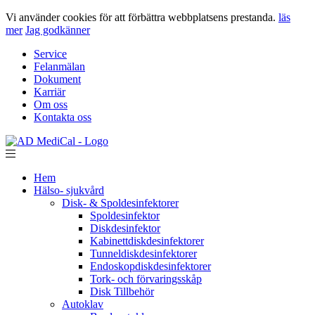
Vi använder cookies för att förbättra webbplatsens prestanda.
läs
mer
Jag godkänner
Service
Felanmälan
Dokument
Karriär
Om oss
Kontakta oss
Hem
Hälso- sjukvård
Disk- & Spoldesinfektorer
Spoldesinfektor
Diskdesinfektor
Kabinettdiskdesinfektorer
Tunneldiskdesinfektorer
Endoskopdiskdesinfektorer
Tork- och förvaringsskåp
Disk Tillbehör
Autoklav