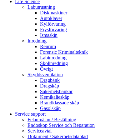
Life Science
Labutrustning
Diskmaskiner
Autoklaver
Kylförvaring
Frysförvaring
Ismaskin
Inredning
Renrum
Forensic Kriminalteknik
Labinredning
Skolinredning
Övrigt
Skyddsventilation
Dragbänk
Dragskåp
Säkerhetsbänkar
Kemikalieskåp
Brandklassade skåp
Gasolskåp
Service support
Felanmälan / Beställning
Endoskop Service och Reparation
Serviceavtal
Dokument / Säkerhetsdatablad