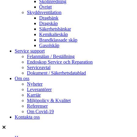
Skolinredning
Övrigt
Skyddsventilation
Dragbänk
Dragskåp
Säkerhetsbänkar
Kemikalieskåp
Brandklassade skåp
Gasolskåp
Service support
Felanmälan / Beställning
Endoskop Service och Reparation
Serviceavtal
Dokument / Säkerhetsdatablad
Om oss
Nyheter
Leverantörer
Karriär
Miljöpolicy & Kvalitet
Referenser
Om Covid-19
Kontakta oss