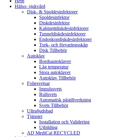
Hem
Hälso- sjukvård
Disk- & Spoldesinfektorer
Spoldesinfektor
Diskdesinfektor
Kabinettdiskdesinfektorer
Tunneldiskdesinfektorer
Endoskopdiskdesinfektorer
Tork- och förvaringsskåp
Disk Tillbehör
Autoklav
Bordsautoklaver
Låg temperatur
Stora autoklaver
Autoklav Tillbehör
Foliesvetsar
Impulssvets
Rullsvets
Automatisk påstillverkning
Svets Tillbehör
Ultraljudsbad
Tjänster
Installation och Validering
Utbilding
AD MediCal RECYCLED