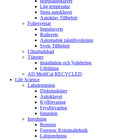
Bordsautoklaver
Låg temperatur
Stora autoklaver
Autoklav Tillbehör
Foliesvetsar
Impulssvets
Rullsvets
Automatisk påstillverkning
Svets Tillbehör
Ultraljudsbad
Tjänster
Installation och Validering
Utbilding
AD MediCal RECYCLED
Life Science
Labutrustning
Diskmaskiner
Autoklaver
Kylförvaring
Frysförvaring
Ismaskin
Inredning
Renrum
Forensic Kriminalteknik
Labinredning