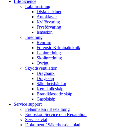
Life Science
Labutrustning
Diskmaskiner
Autoklaver
Kylförvaring
Frysförvaring
Ismaskin
Inredning
Renrum
Forensic Kriminalteknik
Labinredning
Skolinredning
Övrigt
Skyddsventilation
Dragbänk
Dragskåp
Säkerhetsbänkar
Kemikalieskåp
Brandklassade skåp
Gasolskåp
Service support
Felanmälan / Beställning
Endoskop Service och Reparation
Serviceavtal
Dokument / Säkerhetsdatablad