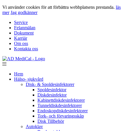
Vi använder cookies för att förbättra webbplatsens prestanda.
läs
mer
Jag godkänner
Service
Felanmälan
Dokument
Karriär
Om oss
Kontakta oss
Hem
Hälso- sjukvård
Disk- & Spoldesinfektorer
Spoldesinfektor
Diskdesinfektor
Kabinettdiskdesinfektorer
Tunneldiskdesinfektorer
Endoskopdiskdesinfektorer
Tork- och förvaringsskåp
Disk Tillbehör
Autoklav