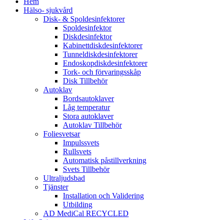
Hem
Hälso- sjukvård
Disk- & Spoldesinfektorer
Spoldesinfektor
Diskdesinfektor
Kabinettdiskdesinfektorer
Tunneldiskdesinfektorer
Endoskopdiskdesinfektorer
Tork- och förvaringsskåp
Disk Tillbehör
Autoklav
Bordsautoklaver
Låg temperatur
Stora autoklaver
Autoklav Tillbehör
Foliesvetsar
Impulssvets
Rullsvets
Automatisk påstillverkning
Svets Tillbehör
Ultraljudsbad
Tjänster
Installation och Validering
Utbilding
AD MediCal RECYCLED