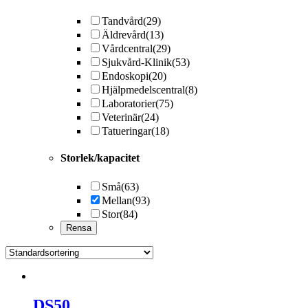
Tandvård
(29)
Äldrevård
(13)
Vårdcentral
(29)
Sjukvård-Klinik
(53)
Endoskopi
(20)
Hjälpmedelscentral
(8)
Laboratorier
(75)
Veterinär
(24)
Tatueringar
(18)
Storlek/kapacitet
Små
(63)
Mellan
(93)
Stor
(84)
DS50