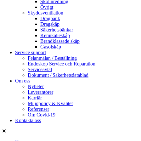
Skolinredning
Övrigt
Skyddsventilation
Dragbänk
Dragskåp
Säkerhetsbänkar
Kemikalieskåp
Brandklassade skåp
Gasolskåp
Service support
Felanmälan / Beställning
Endoskop Service och Reparation
Serviceavtal
Dokument / Säkerhetsdatablad
Om oss
Nyheter
Leverantörer
Karriär
Miljöpolicy & Kvalitet
Referenser
Om Covid-19
Kontakta oss