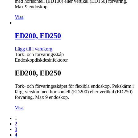
med horisontell (ED100) eller vertikal (ED150) förvaring.
Max 9 endoskop.
Visa
ED200, ED250
Lägg till i varukorg
Tork- och förvaringsskåp
Endoskopdiskdesinfektorer
ED200, ED250
Tork- och förvaringsskåpet för flexibla endoskop. Pekskärm i
färg, version med horisontell (ED200) eller vertikal (ED250)
förvaring. Max 9 endoskop.
Visa
1
2
3
4