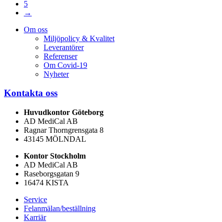
5
→
Om oss
Miljöpolicy & Kvalitet
Leverantörer
Referenser
Om Covid-19
Nyheter
Kontakta oss
Huvudkontor Göteborg
AD MediCal AB
Ragnar Thorngrensgata 8
43145 MÖLNDAL
Kontor Stockholm
AD MediCal AB
Raseborgsgatan 9
16474 KISTA
Service
Felanmälan/beställning
Karriär