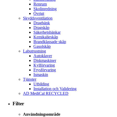
Renrum
Skolinredning
Övrigt
Skyddsventilation
Dragbänk
Dragskåp
Säkerhetsbänkar
Kemikalieskåp
Brandklassade skåp
Gasolskåp
Labutrustning
Autoklaver
Diskmaskiner
Kylförvaring
Frysförvaring
Ismaskin
Tjänster
Utbilding
Installation och Validering
AD MediCal RECYCLED
Filter
Användningsområde