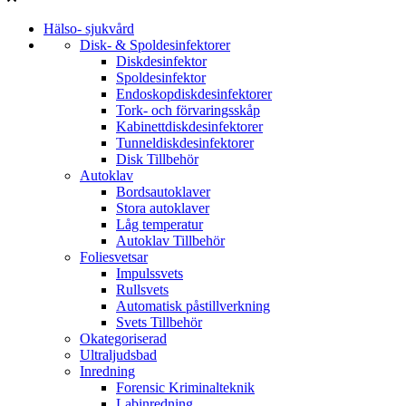
Hälso- sjukvård
Disk- & Spoldesinfektorer
Diskdesinfektor
Spoldesinfektor
Endoskopdiskdesinfektorer
Tork- och förvaringsskåp
Kabinettdiskdesinfektorer
Tunneldiskdesinfektorer
Disk Tillbehör
Autoklav
Bordsautoklaver
Stora autoklaver
Låg temperatur
Autoklav Tillbehör
Foliesvetsar
Impulssvets
Rullsvets
Automatisk påstillverkning
Svets Tillbehör
Okategoriserad
Ultraljudsbad
Inredning
Forensic Kriminalteknik
Labinredning