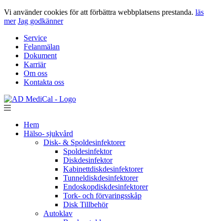
Vi använder cookies för att förbättra webbplatsens prestanda.
läs
mer
Jag godkänner
Service
Felanmälan
Dokument
Karriär
Om oss
Kontakta oss
Hem
Hälso- sjukvård
Disk- & Spoldesinfektorer
Spoldesinfektor
Diskdesinfektor
Kabinettdiskdesinfektorer
Tunneldiskdesinfektorer
Endoskopdiskdesinfektorer
Tork- och förvaringsskåp
Disk Tillbehör
Autoklav