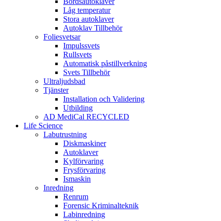
Bordsautoklaver
Låg temperatur
Stora autoklaver
Autoklav Tillbehör
Foliesvetsar
Impulssvets
Rullsvets
Automatisk påstillverkning
Svets Tillbehör
Ultraljudsbad
Tjänster
Installation och Validering
Utbilding
AD MediCal RECYCLED
Life Science
Labutrustning
Diskmaskiner
Autoklaver
Kylförvaring
Frysförvaring
Ismaskin
Inredning
Renrum
Forensic Kriminalteknik
Labinredning