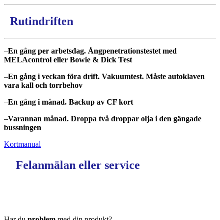
Rutindriften
–
En gång per arbetsdag. Ångpenetrationstestet med
MELAcontrol eller Bowie & Dick Test
–
En gång i veckan föra drift. Vakuumtest. Måste autoklaven
vara kall och torrbehov
–
En gång i månad. Backup av CF kort
–
Varannan månad. Droppa två droppar olja i den gängade
bussningen
Kortmanual
Felanmälan eller service
Har du
problem
med din produkt?