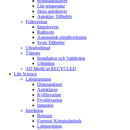
Bordsautoklaver
Låg temperatur
Stora autoklaver
Autoklav Tillbehör
Foliesvetsar
Impulssvets
Rullsvets
Automatisk påstillverkning
Svets Tillbehör
Ultraljudsbad
Tjänster
Installation och Validering
Utbilding
AD MediCal RECYCLED
Life Science
Labutrustning
Diskmaskiner
Autoklaver
Kylförvaring
Frysförvaring
Ismaskin
Inredning
Renrum
Forensic Kriminalteknik
Labinredning