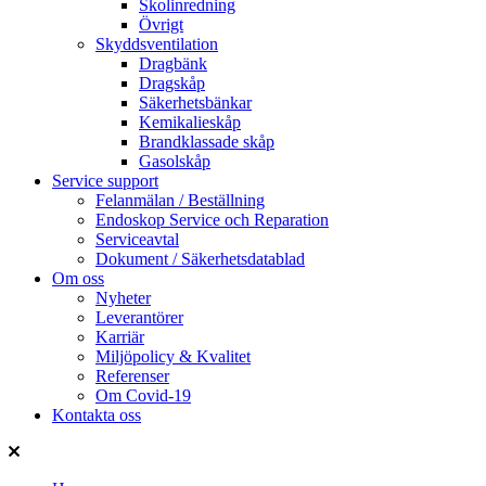
Skolinredning
Övrigt
Skyddsventilation
Dragbänk
Dragskåp
Säkerhetsbänkar
Kemikalieskåp
Brandklassade skåp
Gasolskåp
Service support
Felanmälan / Beställning
Endoskop Service och Reparation
Serviceavtal
Dokument / Säkerhetsdatablad
Om oss
Nyheter
Leverantörer
Karriär
Miljöpolicy & Kvalitet
Referenser
Om Covid-19
Kontakta oss