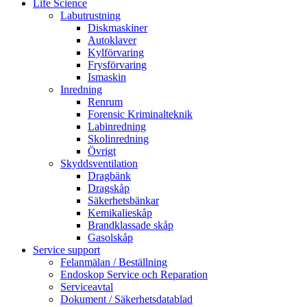
Life Science
Labutrustning
Diskmaskiner
Autoklaver
Kylförvaring
Frysförvaring
Ismaskin
Inredning
Renrum
Forensic Kriminalteknik
Labinredning
Skolinredning
Övrigt
Skyddsventilation
Dragbänk
Dragskåp
Säkerhetsbänkar
Kemikalieskåp
Brandklassade skåp
Gasolskåp
Service support
Felanmälan / Beställning
Endoskop Service och Reparation
Serviceavtal
Dokument / Säkerhetsdatablad