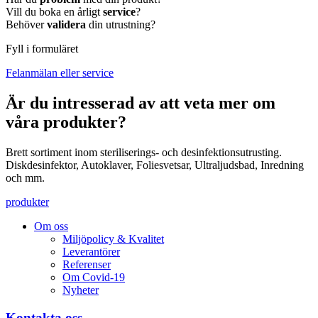
Vill du boka en årligt
service
?
Behöver
validera
din utrustning?
Fyll i formuläret
Felanmälan eller service
Är du intresserad av att veta mer om
våra produkter?
Brett sortiment inom steriliserings- och desinfektionsutrusting.
Diskdesinfektor, Autoklaver, Foliesvetsar, Ultraljudsbad, Inredning
och mm.
produkter
Om oss
Miljöpolicy & Kvalitet
Leverantörer
Referenser
Om Covid-19
Nyheter
Kontakta oss