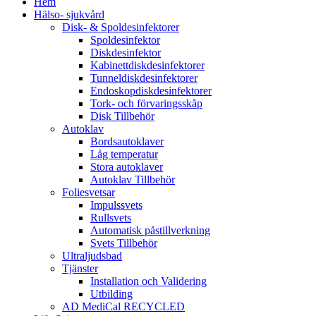
Hem
Hälso- sjukvård
Disk- & Spoldesinfektorer
Spoldesinfektor
Diskdesinfektor
Kabinettdiskdesinfektorer
Tunneldiskdesinfektorer
Endoskopdiskdesinfektorer
Tork- och förvaringsskåp
Disk Tillbehör
Autoklav
Bordsautoklaver
Låg temperatur
Stora autoklaver
Autoklav Tillbehör
Foliesvetsar
Impulssvets
Rullsvets
Automatisk påstillverkning
Svets Tillbehör
Ultraljudsbad
Tjänster
Installation och Validering
Utbilding
AD MediCal RECYCLED