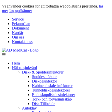
Vi använder cookies för att förbättra webbplatsens prestanda.
läs
mer
Jag godkänner
Service
Felanmälan
Dokument
Karriär
Om oss
Kontakta oss
Hem
Hälso- sjukvård
Disk- & Spoldesinfektorer
Spoldesinfektor
Diskdesinfektor
Kabinettdiskdesinfektorer
Tunneldiskdesinfektorer
Endoskopdiskdesinfektorer
Tork- och förvaringsskåp
Disk Tillbehör
Autoklav