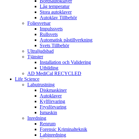
Bordsautoklaver
Låg temperatur
Stora autoklaver
Autoklav Tillbehör
Foliesvetsar
Impulssvets
Rullsvets
Automatisk påstillverkning
Svets Tillbehör
Ultraljudsbad
Tjänster
Installation och Validering
Utbilding
AD MediCal RECYCLED
Life Science
Labutrustning
Diskmaskiner
Autoklaver
Kylförvaring
Frysförvaring
Ismaskin
Inredning
Renrum
Forensic Kriminalteknik
Labinredning