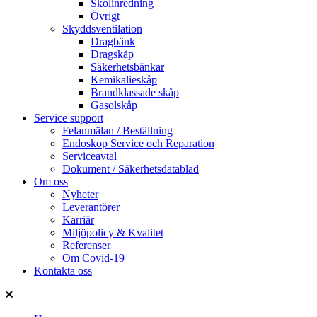
Skolinredning
Övrigt
Skyddsventilation
Dragbänk
Dragskåp
Säkerhetsbänkar
Kemikalieskåp
Brandklassade skåp
Gasolskåp
Service support
Felanmälan / Beställning
Endoskop Service och Reparation
Serviceavtal
Dokument / Säkerhetsdatablad
Om oss
Nyheter
Leverantörer
Karriär
Miljöpolicy & Kvalitet
Referenser
Om Covid-19
Kontakta oss