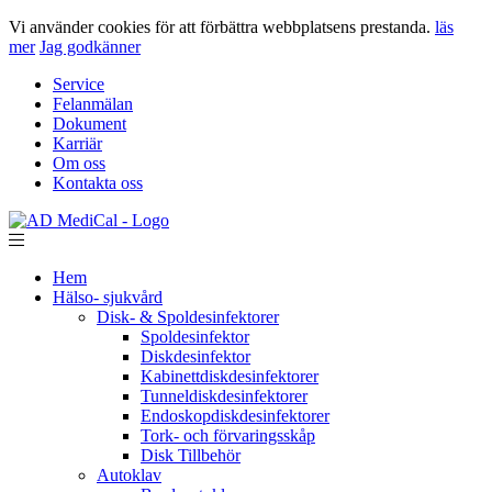
Vi använder cookies för att förbättra webbplatsens prestanda.
läs
mer
Jag godkänner
Service
Felanmälan
Dokument
Karriär
Om oss
Kontakta oss
Hem
Hälso- sjukvård
Disk- & Spoldesinfektorer
Spoldesinfektor
Diskdesinfektor
Kabinettdiskdesinfektorer
Tunneldiskdesinfektorer
Endoskopdiskdesinfektorer
Tork- och förvaringsskåp
Disk Tillbehör
Autoklav