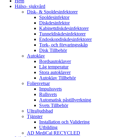
Hem
Hälso- sjukvård
Disk- & Spoldesinfektorer
Spoldesinfektor
Diskdesinfektor
Kabinettdiskdesinfektorer
Tunneldiskdesinfektorer
Endoskopdiskdesinfektorer
Tork- och förvaringsskåp
Disk Tillbehör
Autoklav
Bordsautoklaver
Låg temperatur
Stora autoklaver
Autoklav Tillbehör
Foliesvetsar
Impulssvets
Rullsvets
Automatisk påstillverkning
Svets Tillbehör
Ultraljudsbad
Tjänster
Installation och Validering
Utbilding
AD MediCal RECYCLED