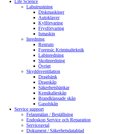
Life Science
Labutrustning
Diskmaskiner
Autoklaver
Kylförvaring
Frysförvaring
Ismaskin
Inredning
Renrum
Forensic Kriminalteknik
Labinredning
Skolinredning
Övrigt
Skyddsventilation
Dragbänk
Dragskåp
Säkerhetsbänkar
Kemikalieskåp
Brandklassade skåp
Gasolskåp
Service support
Felanmälan / Beställning
Endoskop Service och Reparation
Serviceavtal
Dokument / Säkerhetsdatablad