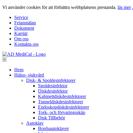
Vi använder cookies för att förbättra webbplatsens prestanda.
läs mer
Service
Felanmälan
Dokument
Karriär
Om oss
Kontakta oss
Hem
Hälso- sjukvård
Disk- & Spoldesinfektorer
Spoldesinfektor
Diskdesinfektor
Kabinettdiskdesinfektorer
Tunneldiskdesinfektorer
Endoskopdiskdesinfektorer
Tork- och förvaringsskåp
Disk Tillbehör
Autoklav
Bordsautoklaver