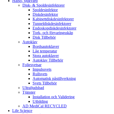
Hälso- sjukvård
Disk- & Spoldesinfektorer
Spoldesinfektor
Diskdesinfektor
Kabinettdiskdesinfektorer
Tunneldiskdesinfektorer
Endoskopdiskdesinfektorer
Tork- och förvaringsskåp
Disk Tillbehör
Autoklav
Bordsautoklaver
Låg temperatur
Stora autoklaver
Autoklav Tillbehör
Foliesvetsar
Impulssvets
Rullsvets
Automatisk påstillverkning
Svets Tillbehör
Ultraljudsbad
Tjänster
Installation och Validering
Utbilding
AD MediCal RECYCLED
Life Science