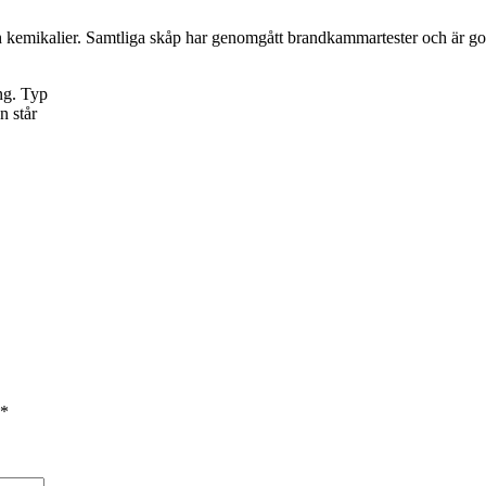
h kemikalier. Samtliga skåp har genomgått brandkammartester och är g
ng. Typ
n står
*