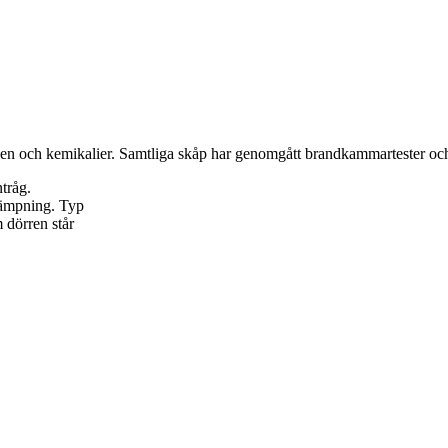
nen och kemikalier. Samtliga skåp har genomgått brandkammartester o
ntråg.
 dämpning. Typ
 dörren står