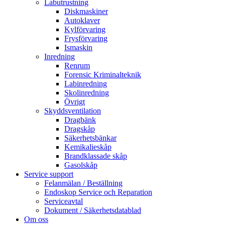
Labutrustning
Diskmaskiner
Autoklaver
Kylförvaring
Frysförvaring
Ismaskin
Inredning
Renrum
Forensic Kriminalteknik
Labinredning
Skolinredning
Övrigt
Skyddsventilation
Dragbänk
Dragskåp
Säkerhetsbänkar
Kemikalieskåp
Brandklassade skåp
Gasolskåp
Service support
Felanmälan / Beställning
Endoskop Service och Reparation
Serviceavtal
Dokument / Säkerhetsdatablad
Om oss