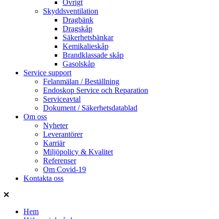
Övrigt
Skyddsventilation
Dragbänk
Dragskåp
Säkerhetsbänkar
Kemikalieskåp
Brandklassade skåp
Gasolskåp
Service support
Felanmälan / Beställning
Endoskop Service och Reparation
Serviceavtal
Dokument / Säkerhetsdatablad
Om oss
Nyheter
Leverantörer
Karriär
Miljöpolicy & Kvalitet
Referenser
Om Covid-19
Kontakta oss
Hem