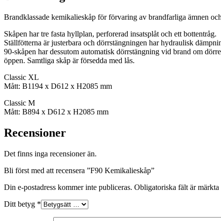
Brandklassade kemikalieskåp för förvaring av brandfarliga ämnen oc
Skåpen har tre fasta hyllplan, perforerad insatsplåt och ett bottentråg.
Ställfötterna är justerbara och dörrstängningen har hydraulisk dämpni
90-skåpen har dessutom automatisk dörrstängning vid brand om dörre
öppen. Samtliga skåp är försedda med lås.
Classic XL
Mått: B1194 x D612 x H2085 mm
Classic M
Mått: B894 x D612 x H2085 mm
Recensioner
Det finns inga recensioner än.
Bli först med att recensera ”F90 Kemikalieskåp”
Din e-postadress kommer inte publiceras.
Obligatoriska fält är märkta
Ditt betyg
*