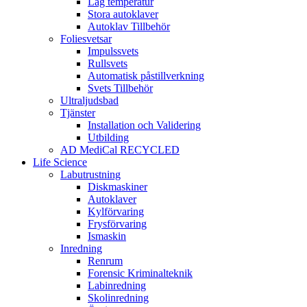
Låg temperatur
Stora autoklaver
Autoklav Tillbehör
Foliesvetsar
Impulssvets
Rullsvets
Automatisk påstillverkning
Svets Tillbehör
Ultraljudsbad
Tjänster
Installation och Validering
Utbilding
AD MediCal RECYCLED
Life Science
Labutrustning
Diskmaskiner
Autoklaver
Kylförvaring
Frysförvaring
Ismaskin
Inredning
Renrum
Forensic Kriminalteknik
Labinredning
Skolinredning