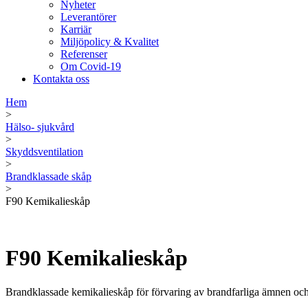
Nyheter
Leverantörer
Karriär
Miljöpolicy & Kvalitet
Referenser
Om Covid-19
Kontakta oss
Hem
>
Hälso- sjukvård
>
Skyddsventilation
>
Brandklassade skåp
>
F90 Kemikalieskåp
F90 Kemikalieskåp
Brandklassade kemikalieskåp för förvaring av brandfarliga ämnen oc