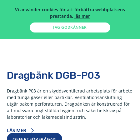
Vi använder cookies för att förbättra webbplatsens
prestanda.
läs mer
JAG GODKÄNNER
HEM
>
HÄLSO- SJUKVÅRD
>
SKYDDSVENTILATION
>
DRAGBÄNK
>
DRAGBÄNK DGB-P03
Dragbänk DGB-P03
Dragbänk P03 är en skyddsventilerad arbetsplats för arbete
med tunga gaser eller partiklar. Ventilationsanslutning
utgår bakom perforaturen. Dragbänken är konstruerad för
att motsvara högt ställda hygien- och säkerhetskrav på
laboratorier och läkemedelsindustrin.
LÄS MER
OFFERTFÖRFRÅGAN