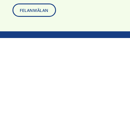
FELANMÄLAN
Om oss
Miljöpolicy & Kvalitet
Leverantörer
Referenser
Om Covid-19
Nyheter
Kontakta oss
Huvudkontor Göteborg
Kontor Stockholm
AD MediCal AB
AD MediCal AB
Ragnar Thorngrensgata 8
Raseborgsgatan 9
43145 MÖLNDAL
16474 KISTA