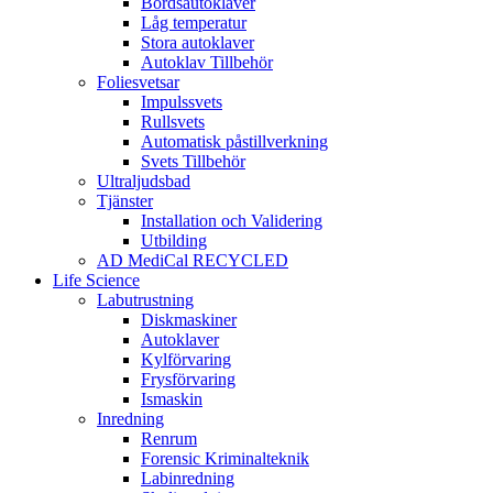
Bordsautoklaver
Låg temperatur
Stora autoklaver
Autoklav Tillbehör
Foliesvetsar
Impulssvets
Rullsvets
Automatisk påstillverkning
Svets Tillbehör
Ultraljudsbad
Tjänster
Installation och Validering
Utbilding
AD MediCal RECYCLED
Life Science
Labutrustning
Diskmaskiner
Autoklaver
Kylförvaring
Frysförvaring
Ismaskin
Inredning
Renrum
Forensic Kriminalteknik
Labinredning