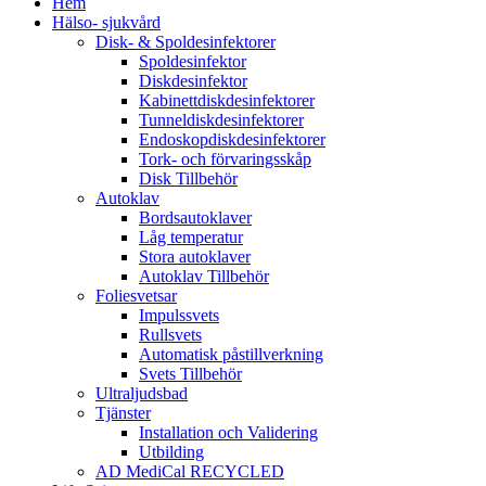
Hem
Hälso- sjukvård
Disk- & Spoldesinfektorer
Spoldesinfektor
Diskdesinfektor
Kabinettdiskdesinfektorer
Tunneldiskdesinfektorer
Endoskopdiskdesinfektorer
Tork- och förvaringsskåp
Disk Tillbehör
Autoklav
Bordsautoklaver
Låg temperatur
Stora autoklaver
Autoklav Tillbehör
Foliesvetsar
Impulssvets
Rullsvets
Automatisk påstillverkning
Svets Tillbehör
Ultraljudsbad
Tjänster
Installation och Validering
Utbilding
AD MediCal RECYCLED