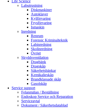
Life Science
Labutrustning
Diskmaskiner
Autoklaver
Kylförvaring
Frysförvaring
Ismaskin
Inredning
Renrum
Forensic Kriminalteknik
Labinredning
Skolinredning
Övrigt
Skyddsventilation
Dragbänk
Dragskåp
Säkerhetsbänkar
Kemikalieskåp
Brandklassade skåp
Gasolskåp
Service support
Felanmälan / Beställning
Endoskop Service och Reparation
Serviceavtal
Dokument / Säkerhetsdatablad