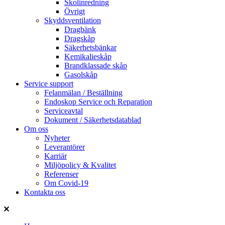
Skolinredning
Övrigt
Skyddsventilation
Dragbänk
Dragskåp
Säkerhetsbänkar
Kemikalieskåp
Brandklassade skåp
Gasolskåp
Service support
Felanmälan / Beställning
Endoskop Service och Reparation
Serviceavtal
Dokument / Säkerhetsdatablad
Om oss
Nyheter
Leverantörer
Karriär
Miljöpolicy & Kvalitet
Referenser
Om Covid-19
Kontakta oss