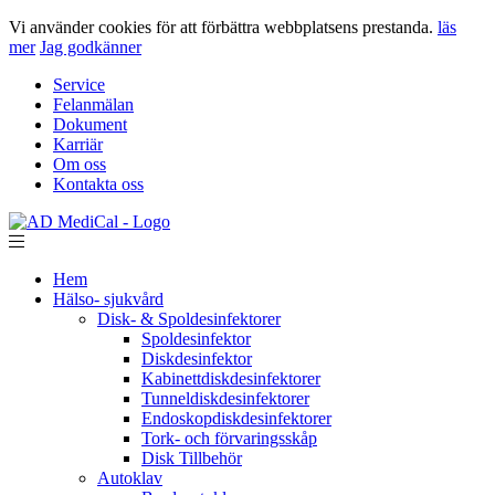
Vi använder cookies för att förbättra webbplatsens prestanda.
läs
mer
Jag godkänner
Service
Felanmälan
Dokument
Karriär
Om oss
Kontakta oss
Hem
Hälso- sjukvård
Disk- & Spoldesinfektorer
Spoldesinfektor
Diskdesinfektor
Kabinettdiskdesinfektorer
Tunneldiskdesinfektorer
Endoskopdiskdesinfektorer
Tork- och förvaringsskåp
Disk Tillbehör
Autoklav