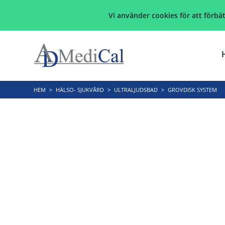
Vi använder cookies för att förb
HEM
>
HÄLSO- SJUKVÅRD
>
ULTRALJUDSBAD
>
GROVDISK SYSTEM