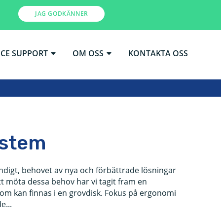
JAG GODKÄNNER
ICE SUPPORT
OM OSS
KONTAKTA OSS
ystem
ndigt, behovet av nya och förbättrade lösningar
tt möta dessa behov har vi tagit fram en
som kan finnas i en grovdisk. Fokus på ergonomi
...