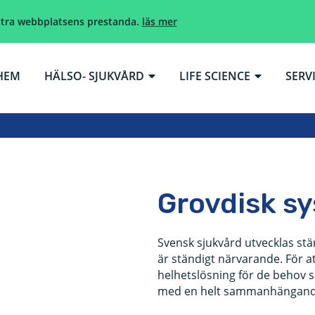
ättra webbplatsens prestanda.
läs mer
HEM
HÄLSO- SJUKVÅRD
LIFE SCIENCE
SERV
Grovdisk s
Svensk sjukvård utvecklas stä
är ständigt närvarande. För a
helhetslösning för de behov 
med en helt sammanhängande