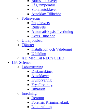
Bordsautoklaver
Låg temperatur
Stora autoklaver
Autoklav Tillbehör
Foliesvetsar
Impulssvets
Rullsvets
Automatisk påstillverkning
Svets Tillbehör
Ultraljudsbad
Tjänster
Installation och Validering
Utbilding
AD MediCal RECYCLED
Life Science
Labutrustning
Diskmaskiner
Autoklaver
Kylförvaring
Frysförvaring
Ismaskin
Inredning
Renrum
Forensic Kriminalteknik
Labinredning