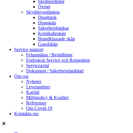
Skolinredning
Övrigt
Skyddsventilation
Dragbänk
Dragskåp
Säkerhetsbänkar
Kemikalieskåp
Brandklassade skåp
Gasolskåp
Service support
Felanmälan / Beställning
Endoskop Service och Reparation
Serviceavtal
Dokument / Säkerhetsdatablad
Om oss
Nyheter
Leverantörer
Karriär
Miljöpolicy & Kvalitet
Referenser
Om Covid-19
Kontakta oss