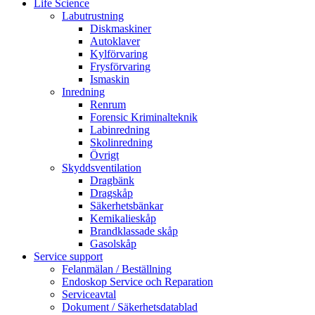
Life Science
Labutrustning
Diskmaskiner
Autoklaver
Kylförvaring
Frysförvaring
Ismaskin
Inredning
Renrum
Forensic Kriminalteknik
Labinredning
Skolinredning
Övrigt
Skyddsventilation
Dragbänk
Dragskåp
Säkerhetsbänkar
Kemikalieskåp
Brandklassade skåp
Gasolskåp
Service support
Felanmälan / Beställning
Endoskop Service och Reparation
Serviceavtal
Dokument / Säkerhetsdatablad