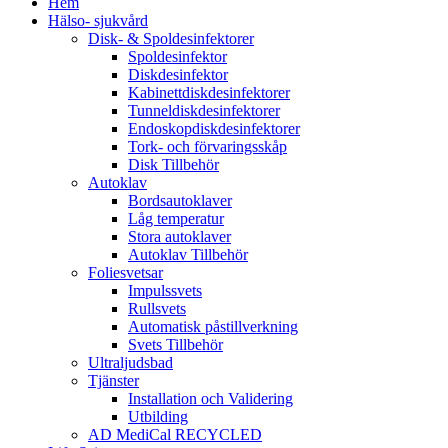
Hem
Hälso- sjukvård
Disk- & Spoldesinfektorer
Spoldesinfektor
Diskdesinfektor
Kabinettdiskdesinfektorer
Tunneldiskdesinfektorer
Endoskopdiskdesinfektorer
Tork- och förvaringsskåp
Disk Tillbehör
Autoklav
Bordsautoklaver
Låg temperatur
Stora autoklaver
Autoklav Tillbehör
Foliesvetsar
Impulssvets
Rullsvets
Automatisk påstillverkning
Svets Tillbehör
Ultraljudsbad
Tjänster
Installation och Validering
Utbilding
AD MediCal RECYCLED