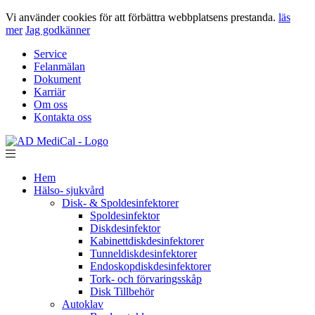
Vi använder cookies för att förbättra webbplatsens prestanda.
läs
mer
Jag godkänner
Service
Felanmälan
Dokument
Karriär
Om oss
Kontakta oss
Hem
Hälso- sjukvård
Disk- & Spoldesinfektorer
Spoldesinfektor
Diskdesinfektor
Kabinettdiskdesinfektorer
Tunneldiskdesinfektorer
Endoskopdiskdesinfektorer
Tork- och förvaringsskåp
Disk Tillbehör
Autoklav